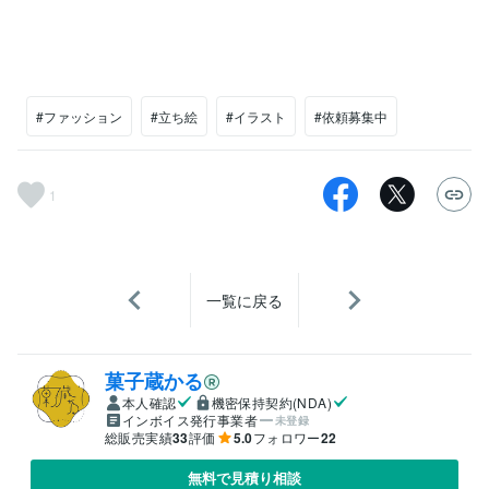
#ファッション
#立ち絵
#イラスト
#依頼募集中
1
一覧に戻る
菓子蔵かる
本人確認
機密保持契約(NDA)
インボイス発行事業者
未登録
総販売実績
33
評価
5.0
フォロワー
22
無料で見積り相談