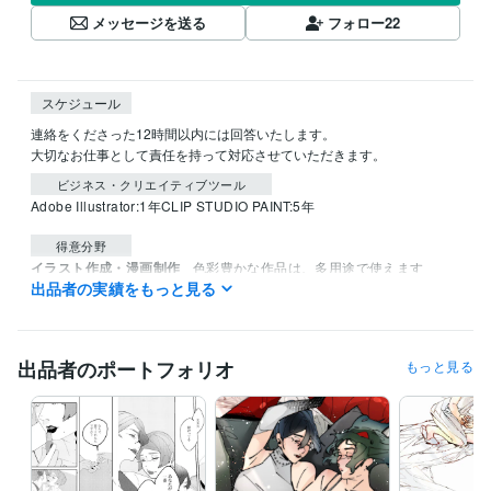
メッセージを送る
フォロー
22
スケジュール
連絡をくださった12時間以内には回答いたします。

大切なお仕事として責任を持って対応させていただきます。
ビジネス・クリエイティブツール
Adobe Illustrator:1年
CLIP STUDIO PAINT:5年
得意分野
イラスト作成・漫画制作
色彩豊かな作品は、多用途で使えます
出品者の実績をもっと見る
色彩
サムネ
アパレル
歌ってみた
かっこいい
綺麗
ポスター
チラシ
広告
漫画
出品者のポートフォリオ
もっと見る