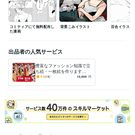
コミティアにて無料配布し
背景こみイラスト
百合イラスト
た漫画
出品者の人気サービス
豊富なファッション知識で立
ち絵・一枚絵を作ります
【短納期】色彩豊かな作風
5.0
(18)
10,000
円
で、あなたの生活・お仕事を
鮮やかに！