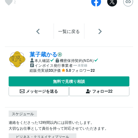
2
一覧に戻る
菓子蔵かる
本人確認
機密保持契約(NDA)
インボイス発行事業者
未登録
総販売実績
33
評価
5.0
フォロワー
22
無料で見積り相談
メッセージを送る
フォロー
22
スケジュール
連絡をくださった12時間以内には回答いたします。

大切なお仕事として責任を持って対応させていただきます。
ビジネス・クリエイティブツール