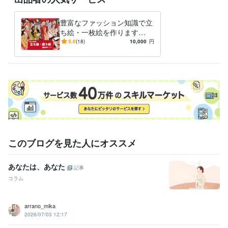
豊富なファッション知識で立
ち絵・一枚絵を作ります
【短納期】色彩豊かな作風
5.0
(18)
10,000
円
で、あなたの生活・お仕事を
鮮やかに！
このブログを見た人にオススメ
あなたは、あなた
記事
コラム
arrano_mika
2026/07/03 12:17