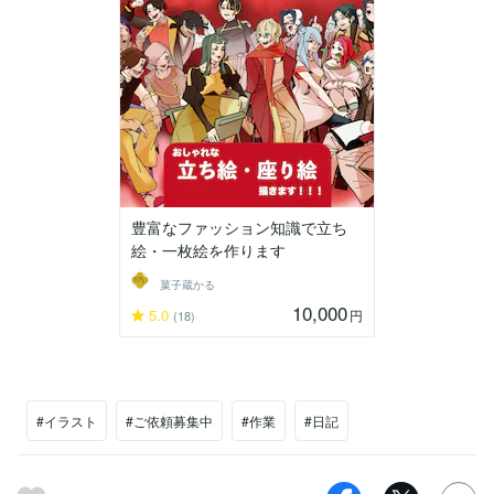
豊富なファッション知識で立ち
絵・一枚絵を作ります
菓子蔵かる
10,000
5.0
円
(18)
#イラスト
#ご依頼募集中
#作業
#日記