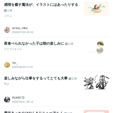
感情を癒す魔法が、イラストにはあったりする
記事
コラム
arrano_mika
2026/07/02 00:23
夜食べられなかった子は朝の楽しみに
記事
ライフスタイル
Yui＿
2026/06/20 01:51
楽しみながら仕事をするってとても大事
記事
学び
RUKi5172
2026/05/21 06:12
最近あったおはなし&リニューアル！