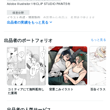
Adobe Illustrator:1年
CLIP STUDIO PAINT:5年
得意分野
イラスト作成・漫画制作
色彩豊かな作品は、多用途で使えます
出品者の実績をもっと見る
色彩
サムネ
アパレル
歌ってみた
かっこいい
綺麗
ポスター
チラシ
広告
漫画
出品者のポートフォリオ
もっと見る
コミティアにて無料配布し
背景こみイラスト
百合イラスト
た漫画
出品者の人気サービス