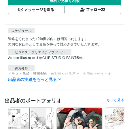
無料で見積り相談
メッセージを送る
フォロー
22
スケジュール
連絡をくださった12時間以内には回答いたします。

大切なお仕事として責任を持って対応させていただきます。
ビジネス・クリエイティブツール
Adobe Illustrator:1年
CLIP STUDIO PAINT:5年
得意分野
イラスト作成・漫画制作
色彩豊かな作品は、多用途で使えます
出品者の実績をもっと見る
色彩
サムネ
アパレル
歌ってみた
かっこいい
綺麗
ポスター
チラシ
広告
漫画
出品者のポートフォリオ
もっと見る