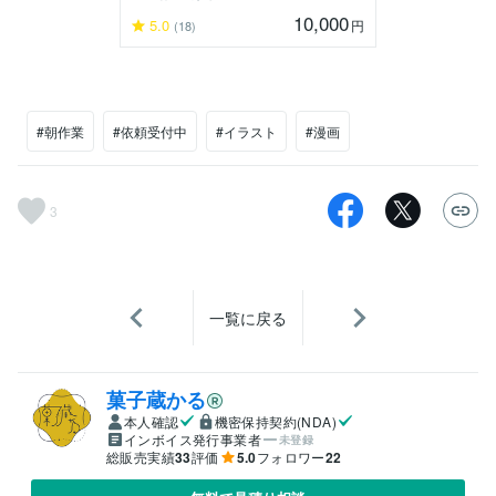
10,000
5.0
円
(18)
#朝作業
#依頼受付中
#イラスト
#漫画
3
一覧に戻る
菓子蔵かる
本人確認
機密保持契約(NDA)
インボイス発行事業者
未登録
総販売実績
33
評価
5.0
フォロワー
22