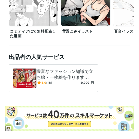
コミティアにて無料配布し
背景こみイラスト
百合イラスト
た漫画
出品者の人気サービス
豊富なファッション知識で立
ち絵・一枚絵を作ります
【短納期】色彩豊かな作風
5.0
(18)
10,000
円
で、あなたの生活・お仕事を
鮮やかに！