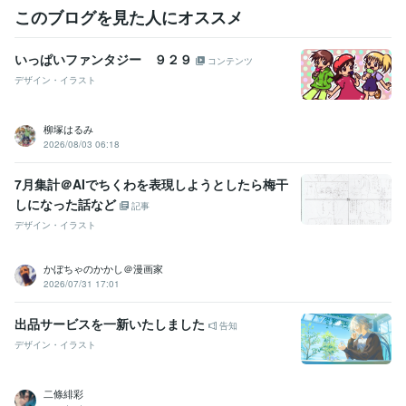
このブログを見た人にオススメ
いっぱいファンタジー ９２９
コンテンツ
デザイン・イラスト
柳塚はるみ
2026/08/03 06:18
7月集計＠AIでちくわを表現しようとしたら梅干
しになった話など
記事
デザイン・イラスト
かぼちゃのかかし＠漫画家
2026/07/31 17:01
出品サービスを一新いたしました
告知
デザイン・イラスト
二條緋彩