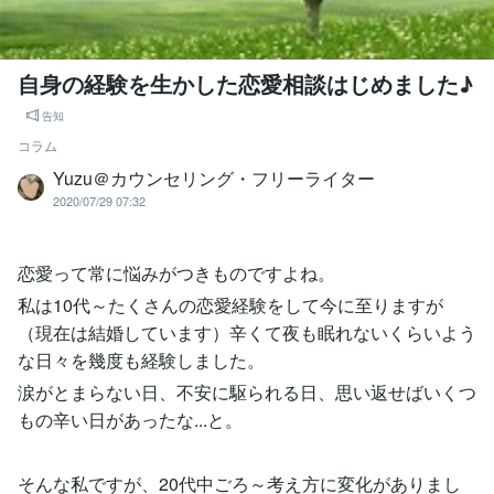
自身の経験を生かした恋愛相談はじめました♪
告知
コラム
Yuzu＠カウンセリング・フリーライター
2020/07/29 07:32
恋愛って常に悩みがつきものですよね。
私は10代～たくさんの恋愛経験をして今に至りますが
（現在は結婚しています）辛くて夜も眠れないくらいよう
な日々を幾度も経験しました。
涙がとまらない日、不安に駆られる日、思い返せばいくつ
もの辛い日があったな...と。
そんな私ですが、20代中ごろ～考え方に変化がありまし