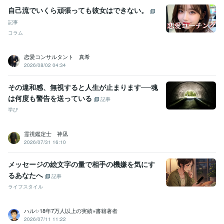
自己流でいくら頑張っても彼女はできない。
記事
コラム
恋愛コンサルタント 真希
2026/08/02 04:34
その違和感、無視すると人生が止まります──魂
は何度も警告を送っている
記事
学び
霊視鑑定士 神凪
2026/07/31 16:10
メッセージの絵文字の量で相手の機嫌を気にす
るあなたへ
記事
ライフスタイル
ハル✨18年7万人以上の実績×書籍著者
2026/07/11 11:22