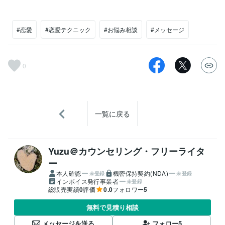
#恋愛
#恋愛テクニック
#お悩み相談
#メッセージ
0
一覧に戻る
Yuzu＠カウンセリング・フリーライタ
ー
本人確認
機密保持契約(NDA)
未登録
未登録
インボイス発行事業者
未登録
総販売実績
0
評価
0.0
フォロワー
5
無料で見積り相談
メッセージを送る
フォロー
5