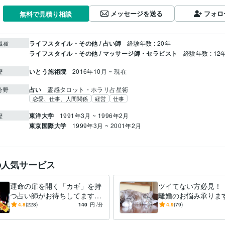
メッセージを送る
フォロ
無料で見積り相談
ライフスタイル・その他 / 占い師
経験年数 : 20年
職種
ライフスタイル・その他 / マッサージ師・セラピスト
経験年数 : 12
いとう施術院
2016年10月 ~ 現在
歴
占い
霊感タロット・ホラリ占星術
分野
恋愛、仕事、人間関係
経営
仕事
東洋大学
1991年3月 ~ 1996年2月
歴
東京国際大学
1999年3月 ~ 2001年2月
の人気サービス
運命の扉を開く「カギ」を持
ツイてない方必見！
つ占い師がお待ちしてます
離婚のお悩み承ります
涙と笑いの「奇跡の占い」
な世の中で、どうす
4.8
(228)
140
円
/分
4.9
(79)
ここがスゴイ！ 5つのポイ
たは幸せになれる？
ント