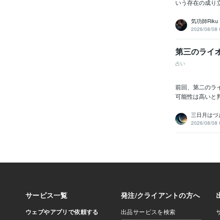
いう存在の成り
気功師Riku
2026/08/08 
第三のライ
占い
前回、第二のラ
可能性は高いと判
三日月はづ
2026/08/08 