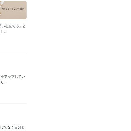
問いを立てる」と
..
画をアップしてい
...
だけでなく自分と