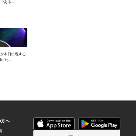
ある...
トが本日出現する
た...