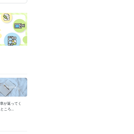
文章が返ってく
ころ...