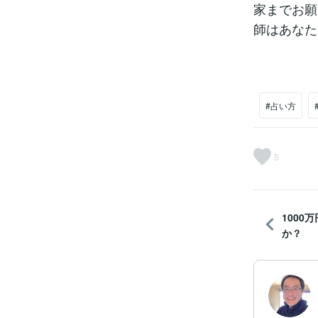
家までお願
師はあなた
#占い方
5
1000
か？