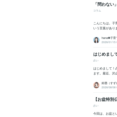
「問わない
コラム
こんにちは。子
いう言葉があり
hana✽子
2026/01/15 
はじめまし
占い
はじめまして！
ます。最近、沢山
鈴懸（すず
2026/08/08 
【お盆特別
占い
今回は、お盆と