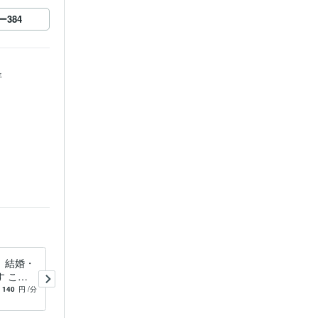
ー
384
年
 結婚・
ちょっとした気づきで、人生
 こん
が劇的に変わります こんな
ればあな
世の中で、どうすればあなた
140
円
/分
5.0
(766)
140
円
/分
は幸せになれる？