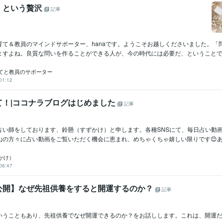
」という贅沢
記事
育て＆教員のマインドサポーター、hanaです。ようこそお越しくださいました。「
ますよね。良質な問いを作ることができる人が、今の時代には必要だ、ということでし.
育てと教員のサポーター
01:12
て！|ココナラブログはじめました
記事
占い師をしております、鈴懸（すずかけ）と申します。各種SNSにて、毎日占い動
の方々に占い動画をご覧いただく機会に恵まれ、めちゃくちゃ嬉しい限りです😊あり
かけ）
06:47
公開】なぜ先祖供養をすると開運するのか？
記事
いうこともあり、先祖供養でなぜ開運できるのか？をお話しします。これは、開運