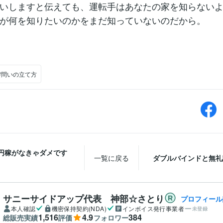
いしますと伝えても、運転手はあなたの家を知らない
が何を知りたいのかをまだ知っていないのだから。
#問いの立て方
万円稼がなきゃダメです
一覧に戻る
ダブルバインドと無礼
サニーサイドアップ代表 神部☆さとり
プロフィール
本人確認
機密保持契約(NDA)
インボイス発行事業者
未登録
1,516
4.9
384
総販売実績
評価
フォロワー