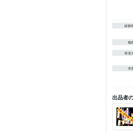
経験
職
得意
学
出品者