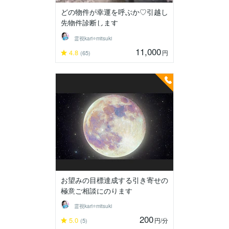
どの物件が幸運を呼ぶか♡引越し
先物件診断します
霊視kari⭐️mitsuki
11,000
4.8
円
(65)
お望みの目標達成する引き寄せの
極意ご相談にのります
霊視kari⭐️mitsuki
200
5.0
円
/分
(5)