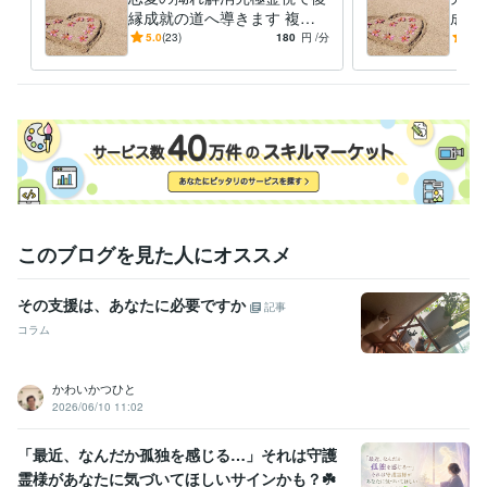
縁成就の道へ導きます 複数
成就
受賞歴
占術による復縁成就⭐️霊感霊
定歴
5.0
(23)
180
円
/分
4.9
某営業職全国売り上げランキング一位獲得
視⭐️目標達成引き寄せ
某占いapp 新人ランキン
以上
師
グ連日1位獲得
得意分野
コンサルティング・士業
印象カウンセリング
悩み相談・カウンセリング
霊視鑑定、人相、オーラ、波動修正、送
念
恋愛
ビジネス
語学力
このブログを見た人にオススメ
英語
ビジネスレベル
スペイン語
日常会話レベル
その支援は、あなたに必要ですか
記事
コラム
かわいかつひと
2026/06/10 11:02
「最近、なんだか孤独を感じる…」それは守護
霊様があなたに気づいてほしいサインかも？☘️