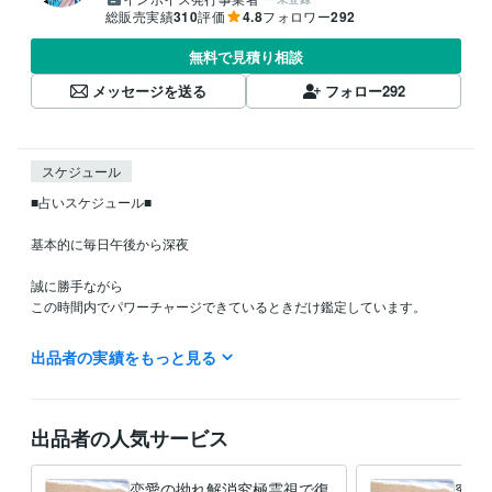
総販売実績
310
評価
4.8
フォロワー
292
無料で見積り相談
メッセージを送る
フォロー
292
スケジュール
■占いスケジュール■

基本的に毎日午後から深夜

誠に勝手ながら

この時間内でパワーチャージできているときだけ鑑定しています。

出品者の実績をもっと見る
経験職種
営業 / 法人営業
経験年数 : 21年
営業 / 海外営業
経験年数 : 4年
ライフスタイル・その他 / 占い師
経験年数 : 23年
出品者の人気サービス
ライフスタイル・その他 / マッサージ師・セラピスト
経験年数 : 20
年
恋愛の拗れ解消究極霊視で復
究極
ライフスタイル・その他 / カウンセラー・コーチ
経験年数 : 11年