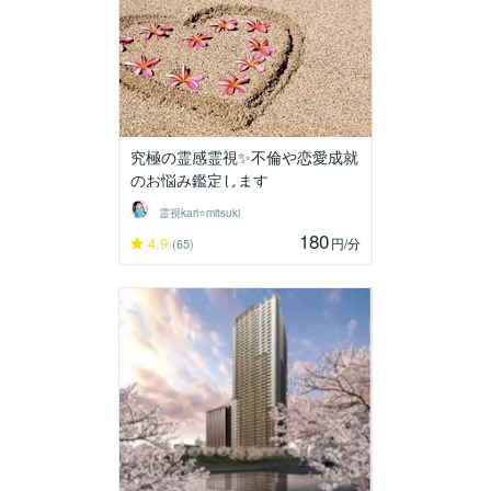
究極の霊感霊視✨不倫や恋愛成就
のお悩み鑑定します
霊視kari⭐️mitsuki
180
4.9
円
/分
(65)