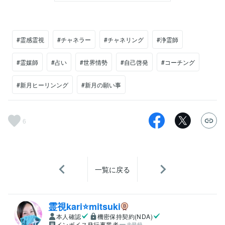
#霊感霊視
#チャネラー
#チャネリング
#浄霊師
#霊媒師
#占い
#世界情勢
#自己啓発
#コーチング
#新月ヒーリンング
#新月の願い事
6
一覧に戻る
霊視kari⭐️mitsuki
本人確認
機密保持契約(NDA)
インボイス発行事業者
未登録