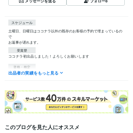
メッセージを送る
フォロー
8
スケジュール
土曜日、日曜日はココナラ以外の既存のお客様の予約で埋まっているの
で

お返事が遅れます。
受賞歴
ココナラ初出品しました！よろしくお願いします
資格・検定
出品者の実績をもっと見る
普通自動車免許
取得年 : 1993年
得意分野
占い
霊感タロット・姓名判断・ヒーリング
このブログを見た人にオススメ