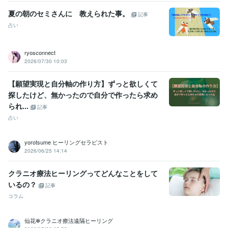
夏の朝のセミさんに 教えられた事。
記事
占い
ryosconnect
2026/07/30 10:03
【願望実現と自分軸の作り方】ずっと欲しくて
探したけど、無かったので自分で作ったら求め
られ...
記事
占い
yorotsume ヒーリングセラピスト
2026/06/25 14:14
クラニオ療法ヒーリングってどんなことをして
いるの？
記事
コラム
仙花✻クラニオ療法遠隔ヒーリング