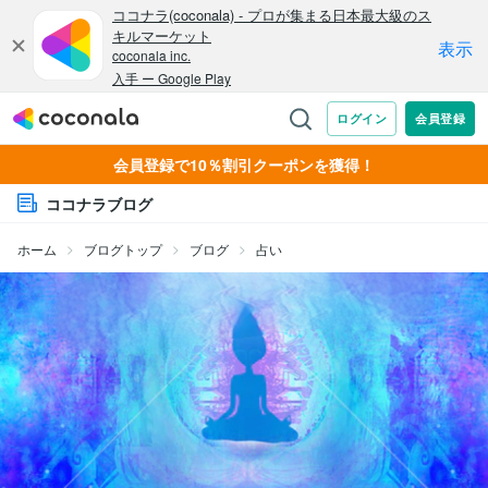
会員登録で10％割引クーポンを獲得！
ココナラブログ
ホーム
ブログトップ
ブログ
占い