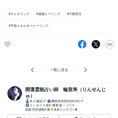
#チャネリング
#遠隔ヒーリング
#不動明王
#宇宙エネルギーヒーリング
4
一覧に戻る
開運霊能占い師 輪宣寿（りんせんじ
ゅ）
本人確認
機密保持契約(NDA)
インボイス発行事業者
未登録
総販売実績
0
評価
0.0
フォロワー
8