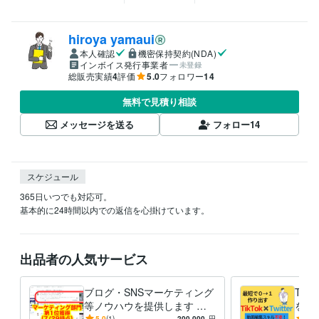
hiroya yamaui
本人確認
機密保持契約(NDA)
インボイス発行事業者
未登録
総販売実績
4
評価
5.0
フォロワー
14
無料で見積り相談
メッセージを送る
フォロー
14
スケジュール
365日いつでも対応可。

基本的に24時間以内での返信を心掛けています。
出品者の人気サービス
ブログ・SNSマーケティング
Tik
等ノウハウを提供します 売
を教
上UPの為のサポート！その
日3
5.0
(1)
200,000
円
5.0