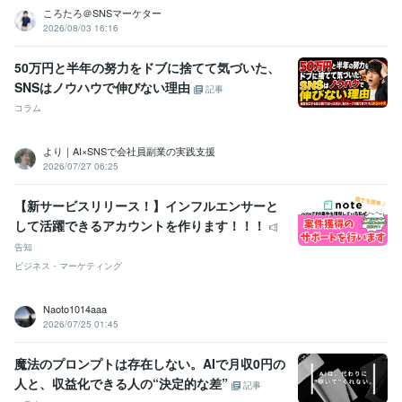
ころたろ＠SNSマーケター
2026/08/03 16:16
50万円と半年の努力をドブに捨てて気づいた、
SNSはノウハウで伸びない理由
記事
コラム
より｜AI×SNSで会社員副業の実践支援
2026/07/27 06:25
【新サービスリリース！】インフルエンサーと
して活躍できるアカウントを作ります！！！
告知
ビジネス・マーケティング
Naoto1014aaa
2026/07/25 01:45
魔法のプロンプトは存在しない。AIで月収0円の
人と、収益化できる人の“決定的な差”
記事