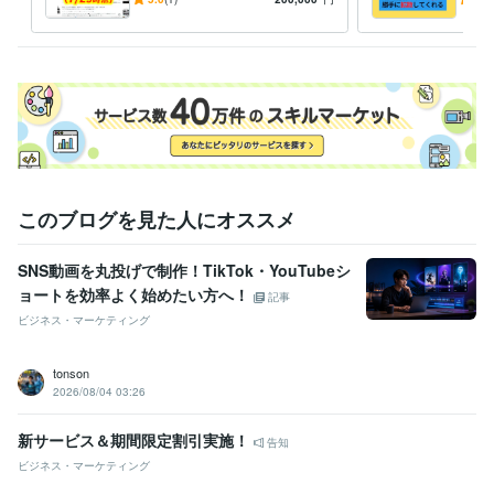
人に合ったプランを提案しま
方法
す！
このブログを見た人にオススメ
SNS動画を丸投げで制作！TikTok・YouTubeシ
ョートを効率よく始めたい方へ！
記事
ビジネス・マーケティング
tonson
2026/08/04 03:26
新サービス＆期間限定割引実施！
告知
ビジネス・マーケティング