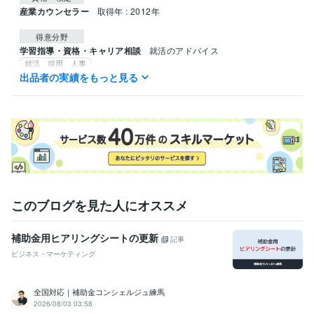
産業カウンセラー
取得年 : 2012年
得意分野
学習指導・資格・キャリア相談
就活のアドバイス
就活 採用 人事
悩み相談・カウンセリング
日々のお悩みや愚痴なとを聞きます
出品者の実績をもっと見る
このブログを見た人にオススメ
補助金用ヒアリングシートの更新
記事
ビジネス・マーケティング
全国対応｜補助金コンシェルジュ練馬
2026/08/03 03:58