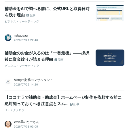
補助金をAIで調べる前に、公式URLと取得日時
を残す理由
記事
ビジネス・マーケティング
nabausagi
2026/07/21 22:48
補助金のお金が入るのは「一番最後」——採択
後に資金繰りが詰まる理由
記事
ビジネス・マーケティング
Alongra財務コンサルタント
2026/07/22 14:20
【ココナラで補助金・助成金】ホームページ制作を依頼する前に
絶対知っておくべき注意点とスム...
記事
IT・テクノロジー
Web屋のたーさん
2026/07/03 03:05