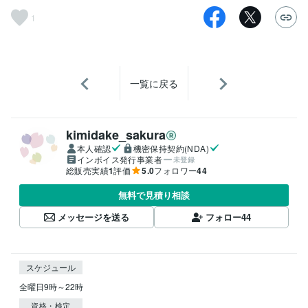
1
一覧に戻る
kimidake_sakura
本人確認
機密保持契約(NDA)
インボイス発行事業者
未登録
総販売実績
1
評価
5.0
フォロワー
44
無料で見積り相談
メッセージを送る
フォロー
44
スケジュール
資格・検定