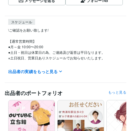
メッセージを送る
フォロー
145
スケジュール
\ご確認をお願い致します/

【通常営業時間】

●月～金 10:00〜20:00

●土日・祝日は休業日の為、ご連絡及び返答は平日なります。

※土日祝日、営業日ありスケジュールでお知らせいたします。

ご理解のほどよろしくお願いします。

出品者の実績をもっと見る
※お仕事の都合やお子様の都合で↑の通常営業時間内の依頼が難しい方
は、メッセージでご相談ください(*´ω`*)

●基本的には即レスを心がけておりますが、お客様対応中、深夜帯、朝方
出品者のポートフォリオ
もっと見る
(寝ている時間)はお返事が遅くなる事もございますが、

24時間以内にはご対応させていただきます！

ご理解のほどよろしくお願いします。

私のサービスにご興味をもっていただき

ありがとうございます！✨
