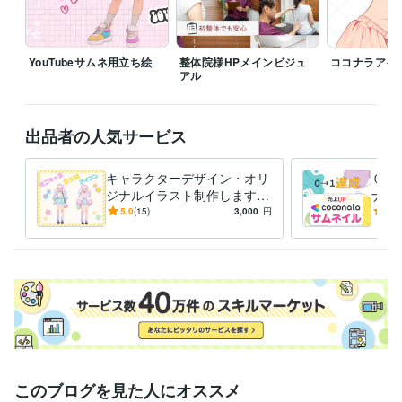
ご依頼検討の際はお気軽にメッセージ又は見積もり・カスタマイズの相
談をするか、

YouTubeサムネ用立ち絵
整体院様HPメインビジュ
ココナラアイ
その右下の出品者へ質問よりお問合せください＾＾✨

アル
あなたからのお問い合わせを

心よりお待ちしております( *´艸｀)♡
出品者の人気サービス
経験職種
デザイナー / Webデザイナー
経験年数 : 6年
イラストレーター・漫画家 / キャラクターデザイナー
キャラクターデザイン・オリ
経験年数 : 1年
０→
ジナルイラスト制作します
ナラ
クリエイター / 動画クリエイター
経験年数 : 2年
商用可◎二次利用込み!/アイ
これ
5.0
(15)
3,000
円
5.0
受賞歴
コン/ミニキャラ/立ち絵/一枚
方サ
ココナラ初ブログ
絵
ココナラランク•レギュラー
ココナラ実績紹介ブ
した
ログ
Web基礎知識のブログ
ココナラサービス購入レビュー
ココナ
ラランク・シルバー
ビジネス・クリエイティブツール
STUDIO:7年
Wix:7年
ペライチ:7年
Access:4年
Excel:10年
Google スプレッドシート:10年
PowerPoint:10年
Word:10年
BASE:2年
Shopify:2年
STORES:0年
Adobe Photoshop:10年
Adobe Premiere Pro:2年
CapCut:10年
Adobe Illustrator:10年
このブログを見た人にオススメ