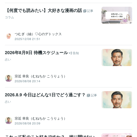
Canva:2年
Adobe XD:7年
CLIP STUDIO PAINT:1年
ibisPaint:3年
Adobe Fresco:1年
【何度でも読みたい】大好きな漫画の話
記事
得意分野
コラム
Web制作・HP作成・EC構築
バナー・ヘッダーデザイン
EC商品画
像・ページ作成
HP・LP・ECサイト制作
つむぎ（紬）♡心のデトックス
デザイン
バナー
Web
EC
商品画像
ヘッダー
サムネイル
2025/12/08 21:51
投稿画像
ホームページ
LP
2026年8月9日 待機スケジュール
告知
占い
宗近 幸良（むねちか こうりょう）
2026/08/08 20:14
2026.8.9 今日はどんな1日でどう過ごす？
記事
占い
宗近 幸良（むねちか こうりょう）
2026/08/08 20:09
これって私のこと好きですか？ 彼に聞けない