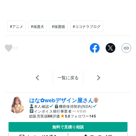
#アニメ
#保護犬
#保護猫
#ココナラブログ
17
一覧に戻る
はな✿webデザイン屋さん
本人確認
機密保持契約(NDA)
インボイス発行事業者
未登録
総販売実績
69
評価
5.0
フォロワー
145
無料で見積り相談