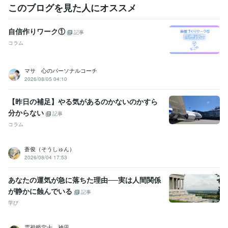
このブログを見た人にオススメ
自信作りワーク①
記事
コラム
マサ 心のパーソナルコーチ
2026/08/05 04:10
【昨日の補足】やる気があるのかないのかすら
分からない
記事
コラム
蒼俊（そうしゅん）
2026/08/04 17:53
あなたの運気が急に落ちた理由──実は人間関係
が静かに蝕んでいる
記事
学び
霊視鑑定士 神凪