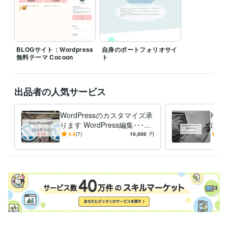
BLOGサイト：Wordpress
自身のポートフォリオサイ
無料テーマ Cocoon
ト
出品者の人気サービス
WordPressのカスタマイズ承
HT
ります WordPress編集･･･困
けま
っている方、任せてみません
様！
4.9
(7)
10,000
円
4.0
か？
任せ