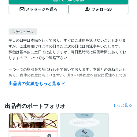
メッセージを送る
フォロー
28
スケジュール
平日の日中は本職を行っており、すぐにご連絡を返せないこともありま
すが、ご連絡頂ければその日または次の日にはお返事をいたします。

稼働は基本的に土日ではありますが、毎日数時間は稼働時間にあててお
りますので、いつでもご連絡下さい。

一つ一つの取引を大切に行わせて頂いております。本業との兼ね合いも
あり、案件の程度にもよりますが、月3～4件程度を目安に受注をしてお
ります。

出品者の実績をもっと見る
場合によっては、受注に関しご相談する場合があります。

出来るだけお断りはしない方針ですが、取引に支障が出る可能性がある
場合は、正直にご返答させて頂きます。
出品者のポートフォリオ
もっと見る
得意分野
IT相談・システム開発
HTML / CSS　コーディング
HTML CSS
Web制作・HP作成・EC構築
WordPressカスタマイズ・HP作成
WordPress