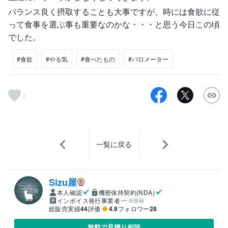
バランス良く摂取することも大事ですが、時には食欲に従
って食事を選ぶ事も重要なのかな・・・と思う今日この頃
でした。
#食欲
#やる気
#食べたもの
#バロメーター
2
一覧に戻る
Sizu屋
本人確認
機密保持契約(NDA)
インボイス発行事業者
未登録
総販売実績
44
評価
4.9
フォロワー
28
無料で見積り相談