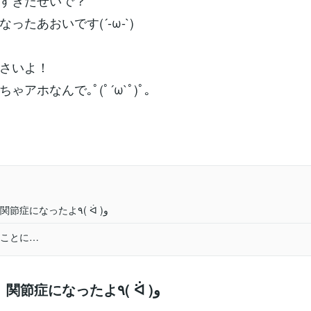
すぎたせいで？
ったあおいです(´-ω-`)
さいよ！
ゃアホなんで｡ﾟ(ﾟ´ω`ﾟ)ﾟ｡
顎（がく）関節症になったよ٩( ᐛ )و
ことに…
顎（がく）関節症になったよ٩( ᐛ )و