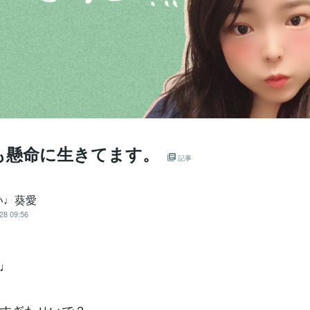
も懸命に生きてます。
記事
い♩葵愛
28 09:56
♩