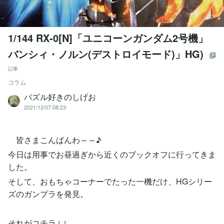
1/144 RX-0[N]「ユニコーンガンダム2号機」
バンシィ・ノルン(デストロイモード)」HG)
記事
コラム
パズル好きのしげお
2021/12/07 08:23
皆さまこんばんわ～～♪
今日は用事でお昼過ぎから近くのブックオフに行ってきま
した。
そして、おもちゃコーナーでたった一機だけ、HGシリー
ズのガンプラを発見。
それがコチラ↓↓