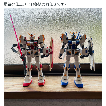
最後の仕上げはお客様にお任せです♪