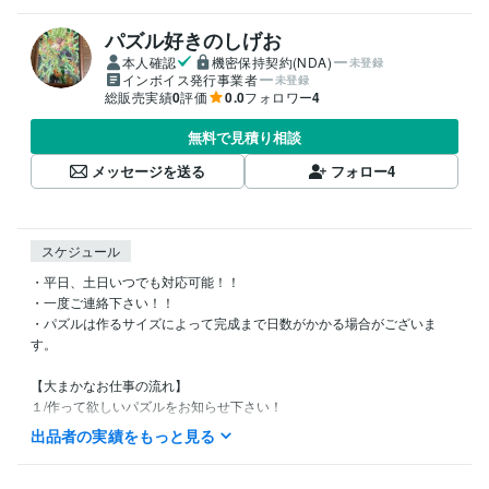
パズル好きのしげお
本人確認
機密保持契約(NDA)
未登録
インボイス発行事業者
未登録
総販売実績
0
評価
0.0
フォロワー
4
無料で見積り相談
メッセージを送る
フォロー
4
スケジュール
・平日、土日いつでも対応可能！！

・一度ご連絡下さい！！

・パズルは作るサイズによって完成まで日数がかかる場合がございま
す。

【大まかなお仕事の流れ】

１/作って欲しいパズルをお知らせ下さい！

２/配送から納品までの期限を決める！

出品者の実績をもっと見る
３/パズルと、パズルのサイズにあったフレームをこちらに送っていただ
く

４/ピースが全て揃っている事を確認し、正確開始（これは重要な事です