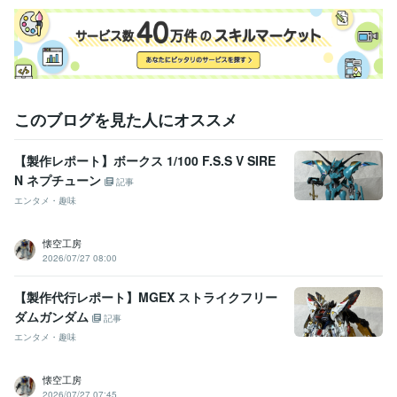
ので、新品未開封のモノ以外のパズルに関しては、お客様の方でもしっ
かりチェックして頂きます！！）

５/制作状況はラインなどのSNSでお知らせします。

６/完成時の写真を見てもらう（OKなら糊付け作業に入ります！！）

７/フレームにパズルをはめて、宅急便着払いで配送！

８/入金チェック

このブログを見た人にオススメ
９/お客様からの評価を頂き取引完了！

　以上、大まかな流れとしては９段階です！！

【製作レポート】ボークス 1/100 F.S.S V SIRE
300ピースのパズルなら、余裕で２日あれば作れますwww

N ネプチューン
記事
エンタメ・趣味
　ブログも更新しておりますので、ぜひブログの方も読んでみて、思い
立ったらぜひ一度メッセージをお願いします。
懐空工房
2026/07/27 08:00
【製作代行レポート】MGEX ストライクフリー
ダムガンダム
記事
エンタメ・趣味
懐空工房
2026/07/27 07:45