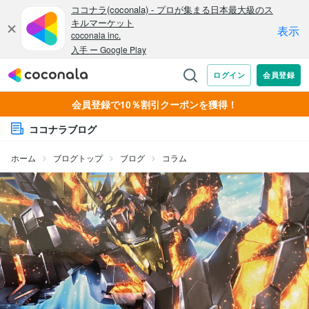
会員登録で10％割引クーポンを獲得！
ココナラブログ
ホーム
ブログトップ
ブログ
コラム