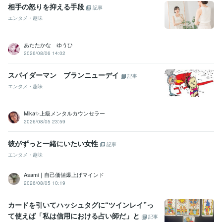
相手の怒りを抑える手段
記事
エンタメ・趣味
あたたかな ゆうひ
2026/08/06 14:02
スパイダーマン ブランニューデイ
記事
エンタメ・趣味
Mika✨上級メンタルカウンセラー
2026/08/05 23:59
彼がずっと一緒にいたい女性
記事
エンタメ・趣味
Asami｜自己価値爆上げマインド
2026/08/05 10:19
カードを引いてハッシュタグに“ツインレイ”っ
て使えば「私は信用における占い師だ」と
記事