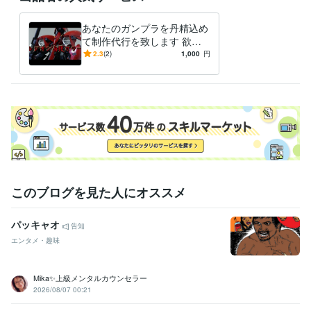
あなたのガンプラを丹精込め
て制作代行を致します 欲し
いけど作れない…そんなあな
2.3
(2)
1,000
円
たに！
このブログを見た人にオススメ
パッキャオ
告知
エンタメ・趣味
Mika✨上級メンタルカウンセラー
2026/08/07 00:21