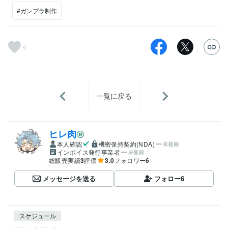
#ガンプラ制作
9
一覧に戻る
ヒレ肉
本人確認
機密保持契約(NDA)
未登録
インボイス発行事業者
未登録
総販売実績
3
評価
3.0
フォロワー
6
メッセージを送る
フォロー
6
スケジュール