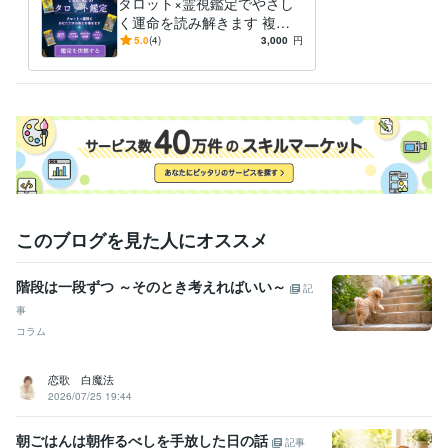
タロット×霊視鑑定でやさし
く運命を読み解きます 複数
テーマ×1250文字以上の圧倒
5.0
(4)
3,000
円
的ボリューム
このブログを見た人にオススメ
階段は一段ずつ ～そのとき考えればいい～
記
事
コラム
恋歌 白魔法
2026/07/25 19:44
朝ごはんは朝作るべしを手放した日の話
記事