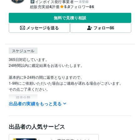
インボイス発行事業者
未登録
総販売実績
4
評価
5.0
フォロワー
86
無料で見積り相談
メッセージを送る
フォロー
86
スケジュール
365日対応しています。

24時間以内に鑑定結果をお送りいたします。

基本的に9-24時の間に返答となりますので、

1-9時にご依頼いただいた場合はご連絡が遅れる場合がございます。

その点ご了承ください。
得意分野
出品者の実績をもっと見る
占い
タロット占い
オラクルカード
レイキヒーリング
占い
タロット
恋愛
不倫
浮気
転職
適職
人間関係
子育て
結婚
出品者の人気サービス