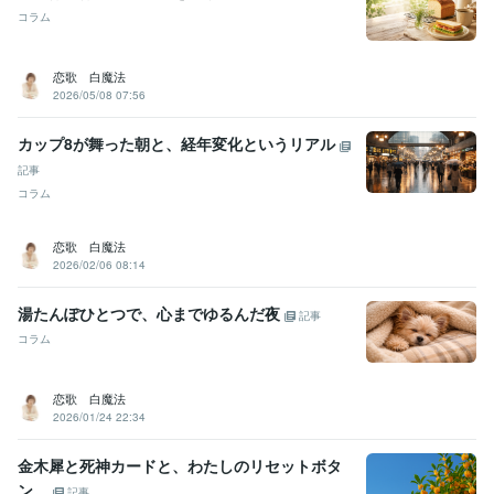
コラム
恋歌 白魔法
2026/05/08 07:56
カップ8が舞った朝と、経年変化というリアル
記事
コラム
恋歌 白魔法
2026/02/06 08:14
湯たんぽひとつで、心までゆるんだ夜
記事
コラム
恋歌 白魔法
2026/01/24 22:34
金木犀と死神カードと、わたしのリセットボタ
ン。
記事