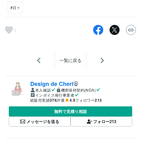
#日々
0
一覧に戻る
Design de Cheri
本人確認
機密保持契約(NDA)
インボイス発行事業者
総販売実績
376
評価
4.9
フォロワー
213
無料で見積り相談
メッセージを送る
フォロー
213