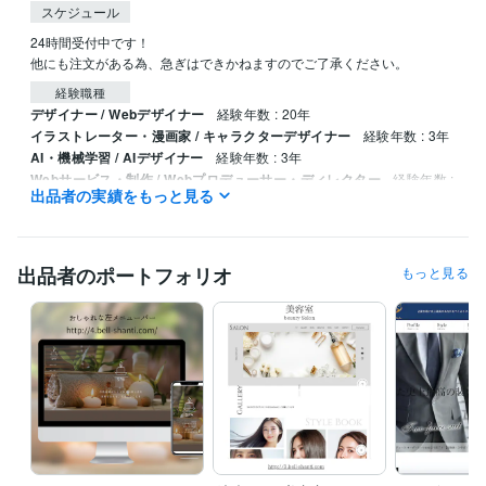
スケジュール
24時間受付中です！

他にも注文がある為、急ぎはできかねますのでご了承ください。
経験職種
デザイナー / Webデザイナー
経験年数 : 20年
イラストレーター・漫画家 / キャラクターデザイナー
経験年数 : 3年
AI・機械学習 / AIデザイナー
経験年数 : 3年
Webサービス・制作 / Webプロデューサー・ディレクター
経験年数 :
出品者の実績をもっと見る
10年
Webサービス・制作 / Webコンテンツ企画・編集
経験年数 : 10年
プログラミング言語・フレームワーク
出品者のポートフォリオ
もっと見る
CSS:5年
HTML:5年
ビジネス・クリエイティブツール
Wix:5年
WordPress:15年
Google スプレッドシート:5年
Keynote:5年
PowerPoint:3年
Word:5年
Google Analytics:10年
Google Search Console:10年
Adobe Photoshop:17年
Adobe Premiere Pro:5年
CapCut:1年
Adobe Illustrator:15年
STUDIO:1年
Vrew:3年
Canva:7年
Figma:7年
Adobe XD:15年
得意分野