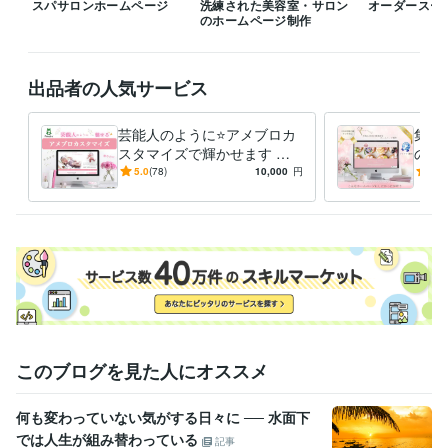
Web制作・HP作成・EC構築
スパサロンホームページ
洗練された美容室・サロン
WordPressでのサイト作成
オーダースー
のホームページ制作
経営
サロン
占い
ビジネス
起業
女性
ネットショップ
ホームページ
お店
個人経営
デザイン制作
バナーや画像
Instagram運用
出品者の人気サービス
語学力
フランス語
日常会話レベル
芸能人のように⭐️アメブロカ
集客
スタマイズで輝かせます バ
の最
ナー・ヘッダーキラキラ☆華
Wor
5.0
(78)
10,000
円
5.0
やかアイキャッチ効果アクセ
ル動
ス集中
このブログを見た人にオススメ
何も変わっていない気がする日々に ── 水面下
では人生が組み替わっている
記事