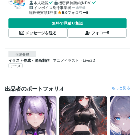
本人確認
機密保持契約(NDA)
インボイス発行事業者
未登録
総販売実績
3
評価
5.0
フォロワー
5
無料で見積り相談
メッセージを送る
フォロー
5
得意分野
イラスト作成・漫画制作
アニメイラスト・Live2D
アニメ
出品者のポートフォリオ
もっと見る