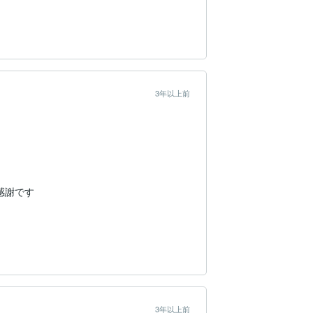
3年以上前
謝です

3年以上前