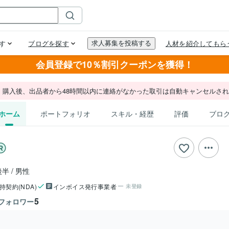
会員登録で10％割引クーポンを獲得！
。購入後、出品者から48時間以内に連絡がなかった取引は自動キャンセルさ
ホーム
ポートフォリオ
スキル・経歴
評価
ブロ
後半
男性
持契約(NDA)
インボイス発行事業者
未登録
5
フォロワー