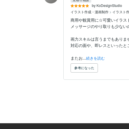
by KoDesignStudio
イラスト作成・漫画制作
>
イラスト
商用や観賞用に☆可愛いイラス
メッサージのやり取りも少ない
画力スキルは言うまでもありませ
対応の面や、即レスといったとこ
またお...
続きを読む
参考になった