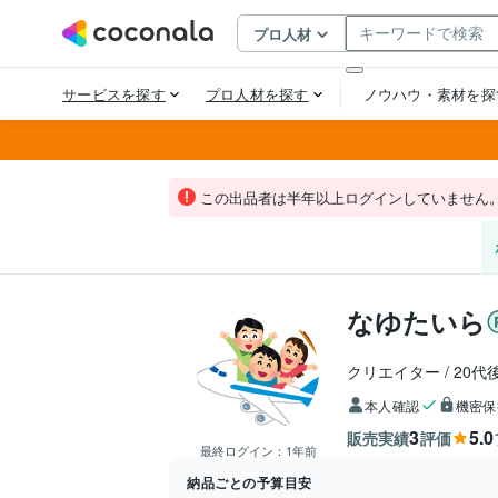
この出品者は半年以上ログインしていません
なゆたいら
クリエイター
20代
本人確認
機密保
3
5.0
販売実績
評価
最終ログイン：
1年前
納品ごとの予算目安