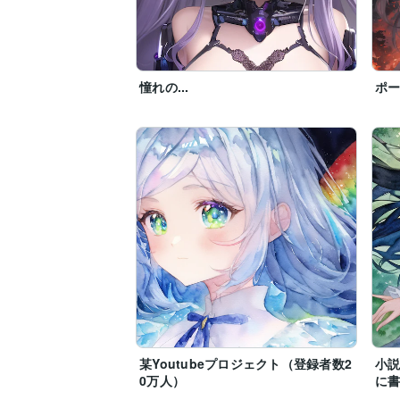
憧れの...
ポ
某Youtubeプロジェクト（登録者数2
小
0万人）
に