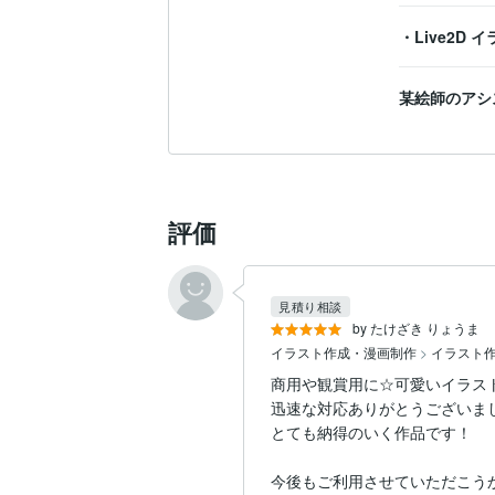
・Live2D
某絵師のアシ
評価
見積り相談
by たけざき りょうま
イラスト作成・漫画制作
>
イラスト
商用や観賞用に☆可愛いイラス
迅速な対応ありがとうございまし
とても納得のいく作品です！

今後もご利用させていただこうか