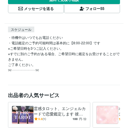
メッセージを送る
フォロー
55
スケジュール
・待機中はいつでもお電話ください

・電話鑑定のご予約可能時間は基本的に【8:00-22:00】です

※ご希望日時を3つご記入ください。

※すでに別のご予約がある場合、ご希望日時に鑑定をお受けすることがで
きません。

ご了承ください。

୨୧┈┈┈┈┈┈┈୨୧

出品者の人気サービス
霊感タロット、エンジェルカ
オー
ードで恋愛鑑定します 彼は
ショ
私をどう思ってる？今後二人
人に
5.0
(1)
100
円
/分
5.0
は？等、恋のお悩み解決占い
に癒