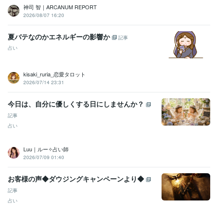
神司 智｜ARCANUM REPORT
2026/08/07 16:20
夏バテなのかエネルギーの影響か
記事
占い
kisaki_ruria_恋愛タロット
2026/07/14 23:31
今日は、自分に優しくする日にしませんか？
記事
占い
Luu｜ルー✧占い師
2026/07/09 01:40
お客様の声◆ダウジングキャンペーンより◆
記事
占い