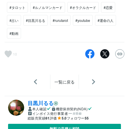
#タロット
#ルノルマンカード
#オラクルカード
#恋愛
#占い
#目黒川るる
#rurutarot
#youtube
#運命の人
#動画
10
一覧に戻る
目黒川るる
本人確認
機密保持契約(NDA)
インボイス発行事業者
未登録
総販売実績
61
評価
5.0
フォロワー
55
無料で見積り相談