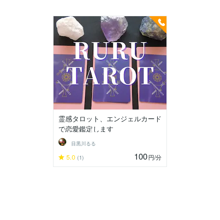
霊感タロット、エンジェルカード
で恋愛鑑定します
目黒川るる
100
5.0
円
/分
(1)