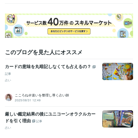
す
このブログを見た人にオススメ
カードの意味を丸暗記しなくても占えるの？
記事
占い
こころね＠迷いを整理し導く占い師
2025/08/31 12:49
厳しい鑑定結果の後にユニコーンオラクルカー
ドを引く理由
記事
占い