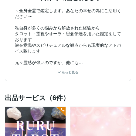
～全身全霊で鑑定します。あなたの幸せの為にご活用く
ださい〜

私自身が多くの悩みから解放された経験から

タロット・霊視やオーラ・思念伝達を用いた鑑定をして
おります

潜在意識やスピリチュアルな観点からも現実的なアドバ
イス致します

元々霊感が強いのですが、他にも

心理カウンセラー資格、セラピスト資格、ヒーラー、エ
もっと見る
ネルギーワークのティーチャー、マスターの資格を取得
しております。

ご相談者様の気持ちに寄り添いながら鑑定いたします

出品サービス（6件）
一歩先を明るく照らす

ポジティブな言葉と鑑定を心掛けています

【強力思念伝達・霊視】

万物は意識の一番深い部分(潜在意識)ですべてつながっ
ています
