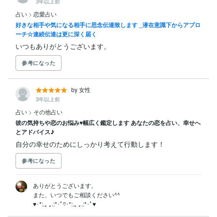
3年以上前
占い
>
恋愛占い
好きな相手や気になる相手に思念伝達致します _潜在意識下からアプロ
ーチ☆連続伝達は更に深く届く
いつもありがとうございます。
参考になった
by 女性
3年以上前
占い
>
その他占い
彼の気持ちや恋のお悩み♥幅広く鑑定します あなたの恋を占い、幸せへ
とアドバイス♪
自分の幸せのためにしっかり考えて行動します！
参考になった
ありがとうございます。

また、いつでもご相談ください^^

♥･*:.｡ ｡.:*･ﾟ♡･*:.｡ ｡.:*･ﾟ♥