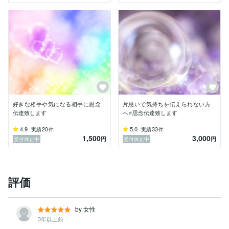
【スピリチュアルメッセージ】

霊視、オーラ、前世、精霊からのメッセージ等から現状
を紐解き、『「今」をみつめることであなた自身が自ら
気付きを得られるよう導きます』

＊＊＊ ご注意願います ＊＊＊

・鑑定前後にかかわらず、商品に関するトークルームや
ダイレクトメールでのご質問及びご相談などやり取りは
お断りしております。『サービス内容』及び『Q&A』
に十分な説明がございます。ご確認の程よろしくお願い
好きな相手や気になる相手に思念
片思いで気持ちを伝えられない方
致します

伝達致します
へ⭐思念伝達致します
　(トークルームクローズ前後に限らず、ダイレクトメ
4.9
20
5.0
33
実績
件
実績
件
ールやトークルームでの鑑定結果内容についてのお問い
1,500
3,000
円
円
受付休止中
受付休止中
合わせやご質問は一切お受けしておりません)

・メッセージ文章のブログやHPなどへの掲載をお断り
いたします

・同業者からの依頼はお断り致します
評価
by 女性
3年以上前