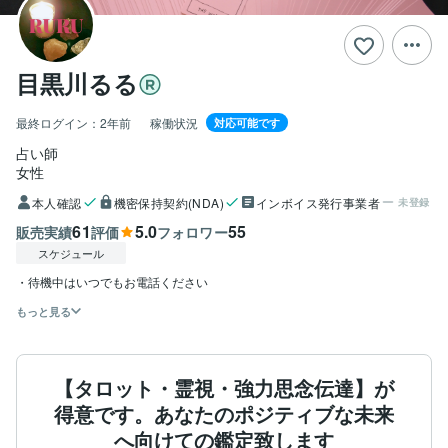
目黒川るる
最終ログイン：
2年前
稼働状況
対応可能です
占い師
女性
本人確認
機密保持契約(NDA)
インボイス発行事業者
未登録
61
5.0
55
販売実績
評価
フォロワー
スケジュール
もっと見る
【タロット・霊視・強力思念伝達】が
得意です。あなたのポジティブな未来
へ向けての鑑定致します