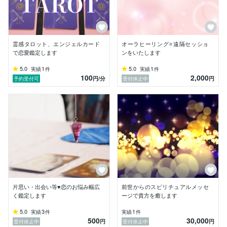
潜在意識には時間と空間という概念がありません

時系列ではなく、過去　現在　未来が同時に存在します

潜在意識には自分と他人(自他)の区別はありません

善悪、虚実の区別もなく、潜在意識に刻まれてことは

霊感タロット、エンジェルカード
オーラヒーリング⭐遠隔セッショ
無意識の行動として現れます

で恋愛鑑定します
ンをいたします
潜在意識の深い部分にダイブし、あなたからのメッセー
5.0
1
5.0
1
実績
件
実績
件
100
2,000
ジをお相手に送念いたします

円
/分
円
予約受付可
受付休止中
この鑑定は、潜在意識を活用したエネルギーワーク。

もちろん魔法ではありませんが、潜在意識を通じて思念
伝達することでシンクロニシティと呼ばれる不思議な経
験をすることは多々あります

このエネルギーワークはとても力強いので

ポジティブなパワーであなたのお役に立てればと思いま
す

【タロット・霊視】

片思い・出会い等♥恋のお悩み幅広
前世からのスピリチュアルメッセ
タロットと相性抜群。霊視を用いてカードを深く読み取
く鑑定します
ージで貴方を癒します
り、あなたの恋の未来とアドバイスを致します

5.0
3
1
実績
件
実績
件
どんな恋も偏見なく鑑定いたします。お悩みご相談くだ
500
30,000
円
円
受付休止中
受付休止中
さい☆
