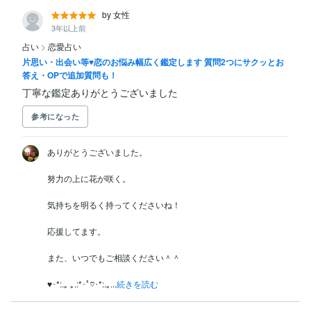
by 女性
3年以上前
占い
>
恋愛占い
片思い・出会い等♥恋のお悩み幅広く鑑定します 質問2つにサクッとお
答え・OPで追加質問も！
丁寧な鑑定ありがとうございました
参考になった
ありがとうございました。

努力の上に花が咲く。

気持ちを明るく持ってくださいね！

応援してます。

また、いつでもご相談ください＾＾

♥･*:.｡ ｡.:*･ﾟ♡･*:.｡...
続きを読む