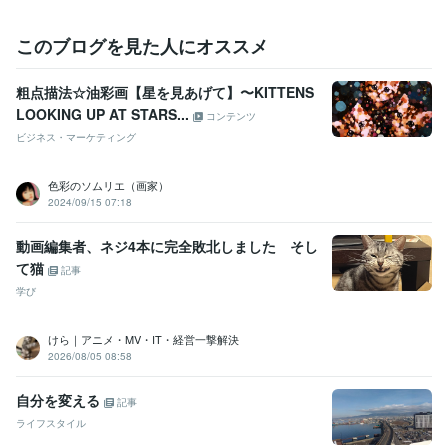
このブログを見た人にオススメ
粗点描法☆油彩画【星を見あげて】〜KITTENS
LOOKING UP AT STARS...
コンテンツ
ビジネス・マーケティング
色彩のソムリエ（画家）
2024/09/15 07:18
動画編集者、ネジ4本に完全敗北しました そし
て猫
記事
学び
けら｜アニメ・MV・IT・経営一撃解決
2026/08/05 08:58
自分を変える
記事
ライフスタイル