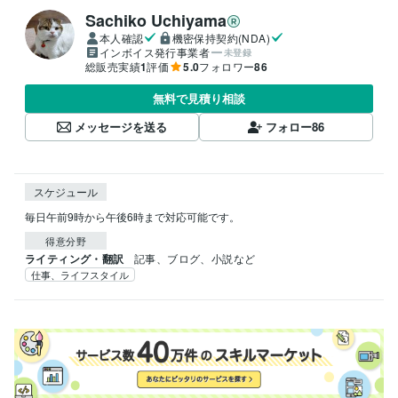
Sachiko Uchiyama
本人確認
機密保持契約(NDA)
インボイス発行事業者
未登録
総販売実績
1
評価
5.0
フォロワー
86
無料で見積り相談
メッセージを送る
フォロー
86
スケジュール
毎日午前9時から午後6時まで対応可能です。
得意分野
ライティング・翻訳
記事、ブログ、小説など
仕事、ライフスタイル