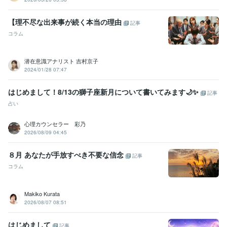
学歴
【理不尽な出来事が続く本当の理由
記事
T大学
1997年3月 ~ 2001年2月
コラム
潜在意識アナリスト 吉村京子
2024/01/28 07:47
はじめまして！8/13の獅子座新月について書いてみます🌙✨
記事
占い
心理カウンセラー 彩乃
2026/08/09 04:45
８月 あなたが手放すべき不要な信念
記事
コラム
Makiko Kurata
2026/08/07 08:51
はじめまして
記事