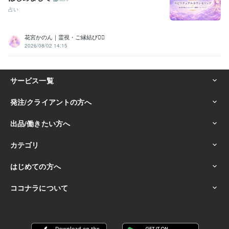
占い
花宮かのん｜霊視・ご縁結び❁⃘
2026/08/02 14:15