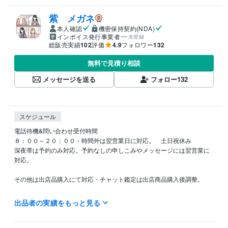
紫 メガネ
本人確認
機密保持契約(NDA)
インボイス発行事業者
未登録
総販売実績
102
評価
4.9
フォロワー
132
無料で見積り相談
メッセージを送る
フォロー
132
スケジュール
電話待機&問い合わせ受付時間　

８：００～２０：００・時間外は翌営業日に対応。　土日祝休み

深夜帯は予約のみ対応。予約なしの申しこみやメッセージには翌営業に
対応。

その他は出店品購入にて対応・チャット鑑定は出店商品購入後調整。

電話待機中は対応可能。待機していないときは対応は２４時間以内。

出品者の実績をもっと見る
＊営業時間外の一方的なメッセージはお受けできません。

＊予約・お申し込み後のキャンセルはできません。
