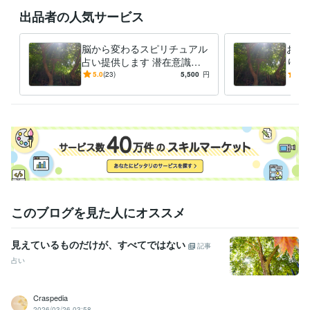
＊問い合わせに長文で悩みを書いてくる人の対応は一切しておりませ
出品者の人気サービス
ん。

脳から変わるスピリチュアル
お悩
占い提供します 潜在意識か
りま
ヒーリングエネルギーを送る時間帯（遠隔）

らクリーニングして悩みの根
チュ
5.0
(23)
5,500
円
4.9
底を引き抜きます。
す
８：００

９：００

１０：００

１１：００

１３：００

１４：００

１５：００

時間帯はこちらで決めておりますが、受け取るのはお客様の好きな時間
このブログを見た人にオススメ
い出来ます。
職歴
見えているものだけが、すべてではない
記事
秘密事務所
2001年3月 ~ 2013年11月
占い
得意分野
悩み相談・カウンセリング
恋愛相談、結婚の時期
人生総合
お金の
Craspedia
悩み解消します
2026/03/26 03:58