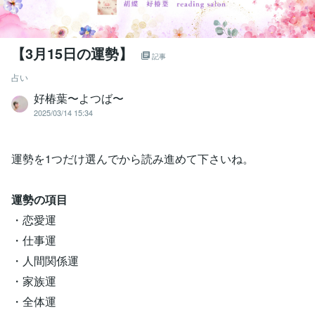
【3月15日の運勢】
記事
占い
好椿葉〜よつば〜
2025/03/14 15:34
運勢を1つだけ選んでから読み進めて下さいね。
運勢の項目
・恋愛運
・仕事運
・人間関係運
・家族運
・全体運