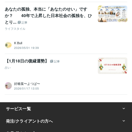
あなたの孤独、本当に「あなたのせい」です
得意分野
悩み相談・カウンセリング
悩みを聞くこと、子育て
か？ 40年で上昇した日本社会の孤独を、ひ
子育て、悩み、恋愛、
とり...
記事
占い
アカシックリーディング・霊視タロット
お相手とのご縁鑑定・
ライフスタイル
ツインレイ鑑定
過去世・前世鑑定
学歴
K Bull
某看護学校卒業
1993年3月 ~ 1997年2月
2026/05/01 19:39
【1月18日の復縁運勢】
記事
占い
好椿葉〜よつば〜
2026/01/17 13:05