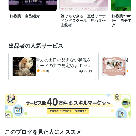
⭐️待機中でなくてもメッセージにて

好椿葉 自己紹介
誰でもできる！直感リーデ
好椿葉〜healin
　調整可能な場合はありますが、

ィングスクール 初心者〜
l〜 自分で
　平日は夜のみ対応となります。

上級者
グ
⭐️待機中でも内容によっては、

お受けできない時もございます。

出品者の人気サービス
ご了承くださいませ♡

⭐︎お一人お一人の

貴方の出口の見えない状況を
あな
「心」に寄り添って

カードの力で見定めます ✅ア
特別
精一杯対応させていただきます♡

カシックレコードとオラクル
恋愛
4.9
(9)
3,000
円
5.0
カードで幸せな未来に導きま
う出
⭐︎その他

す！
・ご質問はなんでも遠慮なくメッセージ下さい。

・通話のご希望時間があれば先にお知らせください。

・ご予約の場合はできる限り日時の調整を

　しますので、お気軽にご相談ください。

それでは、心より

お待ちしております♡
経験職種
このブログを見た人にオススメ
医療・介護 / 看護師
経験年数 : 45年