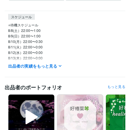
スケジュール
⭐️待機スケジュール

8/8(土）22:00〜1:00

8/9(日）22:00〜1:00

8/10(月）22:00〜0:30

8/11(火）22:00〜0:00

8/12(水）22:00〜0:00

8/13(木）22:00〜0:00

8/７(金）22:00〜1:30

出品者の実績をもっと見る
　※待機開始時間は前後することがあります。

　※日中の時間帯はメッセージください。

⭐️メッセージいただけたら優先いたします

出品者のポートフォリオ
もっと見る
⭐️平日は、基本的に

　　２２：００以降からの待機です

⭐️土日祝は、イレギュラーに対応です

⭐️待機中はお問い合わせなくお電話可能です！

⭐️チャットは基本的に回数での

カウントとさせていただきます。
