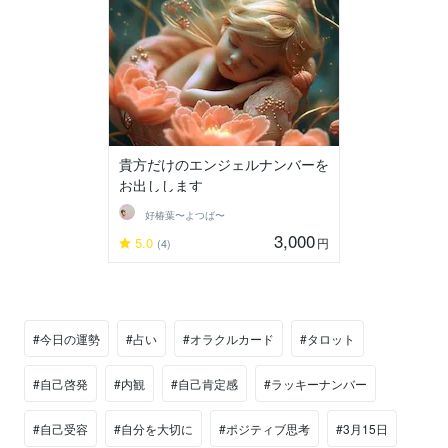
貴方だけのエンジェルナンバーを
お出しします
好椿葉〜よつば〜
3,000
5.0
円
(4)
#今日の運勢
#占い
#オラクルカード
#タロット
#自己啓発
#内観
#自己肯定感
#ラッキーナンバー
#自己受容
#自分を大切に
#ポジティブ思考
#3月15日