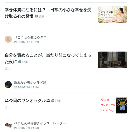
医療・介護 / 病院・介護施設経営
経験年数 : 45年
幸せ体質になるには？｜日常の小さな幸せを受
け取る心の習慣
受賞歴
記事
基礎疾患に精神疾患を抱えている方の膠原病看護について
在宅看護
占い
における服薬管理の方法
新人ナースのための精神科訪問看護
人材紹
介に必要な訪問看護師に求めること
りこ＊心を整えるタロット
2026/07/17 08:29
資格・検定
看護師
取得年 : 1996年
自分を責めることが、当たり前になってしまっ
ビジネス・クリエイティブツール
た夜に
記事
Excel:10年
Google スプレッドシート:5年
PowerPoint:10年
Word:10年
占い
Canva:2年
眠れない夜の人生相談
その他ツール
2026/07/10 17:34
傾聴力:29年
恋愛におけるコミュニケーションスキル:9年
心の健康のサポート:29年
恋愛カウンセリング:9年
🔮今日のワンオラクル🔮
霊視・霊感・霊聴:9年
タロット占い師:9年
オラクルカード占い師:9年
記事
ルノルマンカード占い師:9年
潜在数秘術:9年
守護霊リーディング:9年
占い
寄り添い傾聴力:29年
アカシックリーディング:9年
四柱推命:9年
遠隔透視:9年
各種ヒーリング・エーテルコードカッティング:9年
ベアたん＠落書きイラストレーター
青龍鑑定:9年
浄化・結界:9年
アドバイス力:15年
管理監督責任者:9年
2026/07/09 21:50
人材採用:9年