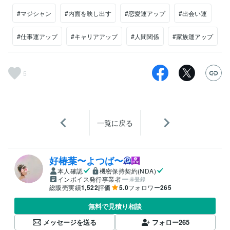
#マジシャン
#内面を映し出す
#恋愛運アップ
#出会い運
#仕事運アップ
#キャリアアップ
#人間関係
#家族運アップ
5
一覧に戻る
好椿葉〜よつば〜
本人確認
機密保持契約(NDA)
インボイス発行事業者
未登録
総販売実績
1,522
評価
5.0
フォロワー
265
無料で見積り相談
メッセージを送る
フォロー
265