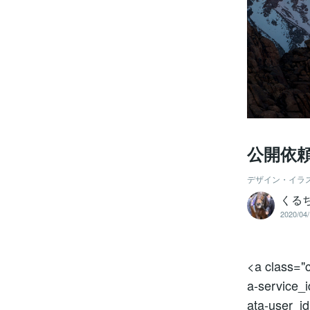
公開依
デザイン・イラ
くる
2020/04/
<a class="c
a-service_
ata-use