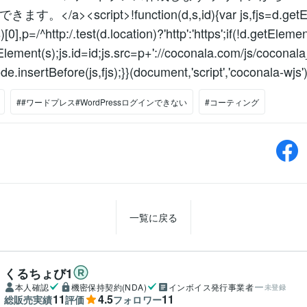
。</a><script>!function(d,s,id){var js,fjs=d.getE
],p=/^http:/.test(d.location)?'http':'https';if(!d.getElemen
lement(s);js.id=id;js.src=p+'://coconala.com/js/coconala_
de.insertBefore(js,fjs);
}}
(document,'script','coconala-wjs')
##ワードプレス#WordPressログインできない
#コーティング
一覧に戻る
くるちょび1
本人確認
機密保持契約(NDA)
インボイス発行事業者
未登録
11
4.5
11
総販売実績
評価
フォロワー