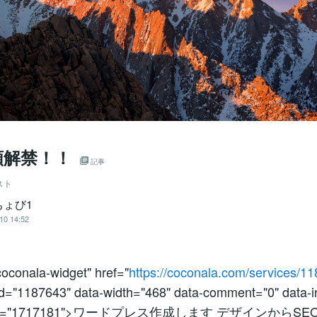
頼解禁！！
記事
スト
ちょび1
10 14:52
oconala-widget" href="
https://coconala.com/services/1
id="1187643" data-width="468" data-comment="0" data-in
r_id="1717181">ワードプレス作成します デザインからS