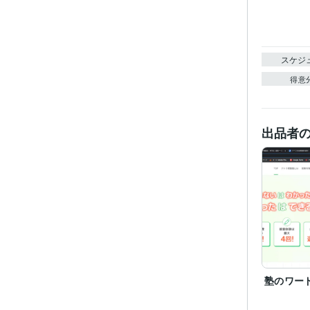
スケジ
得意
出品者
塾のワー