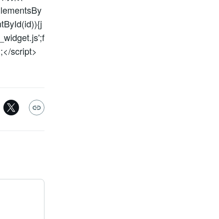
lementsBy
tById(id)){j
widget.js';f
;</script>