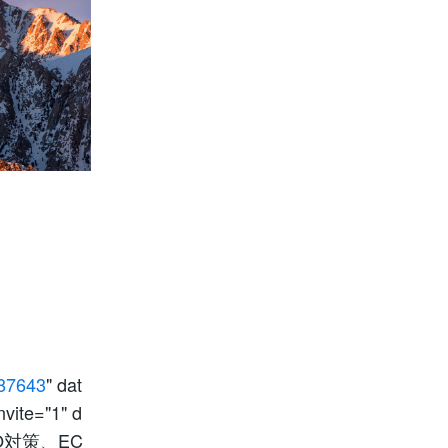
187643
" dat
vite="1" d
EO対策、EC