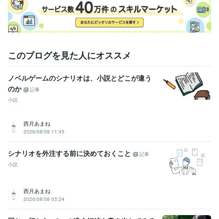
TOEIC
取得年 : 2000年
秘書技能検定2級
取得年 : 1997年
実用英語技能検定2級
取得年 : 1995年
普通自動車第一種運転免許
取得年 : 1997年
このブログを見た人にオススメ
得意分野
ライティング・翻訳
①ウェディング/ホテル観光②金融生活節約
代
筆（結婚式、PTA、学校、会社挨拶）
エッセイ、コラム
ノベルゲームのシナリオは、小説とどこが違う
ウェディング
出版
新聞
外資系
教育
学校
ブライダル
観光
のか
旅行
ホテル
記事
ライティング・翻訳
ホームページ・パンフレットのライティング
小説
ホームページ
ライティング
リフレット
代表挨拶
コピー
企業理念
会社紹介
キャッチコピー
メインコピー
サブコピー
西月あまね
学歴
2026/08/08 11:45
武蔵大学
1994年3月 ~ 1998年2月
立教大学
1995年3月 ~ 1996年2月
シナリオを外注する前に決めておくこと
記事
英国留学
2000年7月 ~ 2001年6月
小説
語学力
英語
ビジネスレベル
西月あまね
2026/08/08 03:24