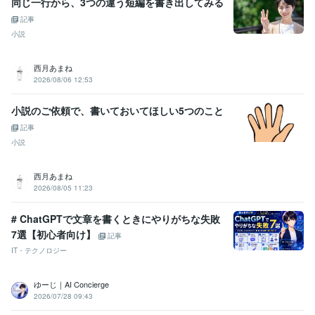
同じ一行から、3つの違う短編を書き出してみる
記事
小説
西月あまね
2026/08/06 12:53
小説のご依頼で、書いておいてほしい5つのこと
記事
小説
西月あまね
2026/08/05 11:23
# ChatGPTで文章を書くときにやりがちな失敗
7選【初心者向け】
記事
IT・テクノロジー
ゆーじ｜AI Concierge
2026/07/28 09:43