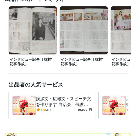
#ウェディング　

＃ブライダル　

＃ライター

＃観光

＃ホテル

＃旅行

＃節約

＃ファイナンシャルプランナー
経験職種
クリエイター / コピーライター
経験年数 : 11年
インタビュー記事（取材⁺
インタビュー記事（取材⁺
インタビュー
クリエイター / ライター・編集
経験年数 : 11年
記事作成）
記事作成）
記事作成）
ライフスタイル・その他 / ファイナンシャルプランナー
経験年数 : 1
年
出品者の人気サービス
受賞歴
多治見市主催「みちくさ」エッセー　入選
ネット短編小説、佳作入
挨拶文・広報文・スピーチ文
入学
選（リトル・ガリヴァー社）
恋愛短編集「恋が魔法」優秀賞（日本
を作ります 自治会、保護者
チ文
文学館）
リーン・ロゼ・エッセーコンテスト佳作入選
「とっておき
会、PTA 挨拶、学校の広報
TA
5.0
(31)
10,000
円
4.9
のワンシーン」（エッセ＆絵）入選
朝日新聞の投書（全国・地域）
誌の文章作成！！
必見
に24回採用掲載実績あり
俳句ポスト365　初級　入選１３回
し）
資格・検定
2級FP技能士
取得年 : 2024年