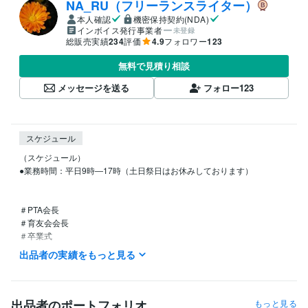
NA_RU（フリーランスライター）
本人確認
機密保持契約(NDA)
インボイス発行事業者
未登録
総販売実績
234
評価
4.9
フォロワー
123
無料で見積り相談
メッセージを送る
フォロー
123
スケジュール
（スケジュール）

●業務時間：平日9時―17時（土日祭日はお休みしております）

＃PTA会長

＃育友会会長

＃卒業式　

＃祝辞　

出品者の実績をもっと見る
＃スピーチ　

＃挨拶

＃入学式　

＃保護者代表

出品者のポートフォリオ
もっと見る