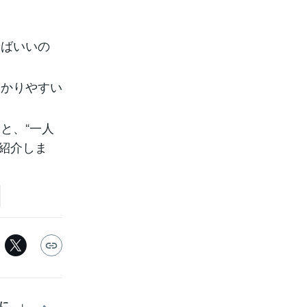
せばいいの
分かりやすい
と、“一人
紹介しま
に…」