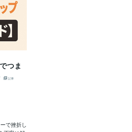
版でつま
記事
ラーで挫折し