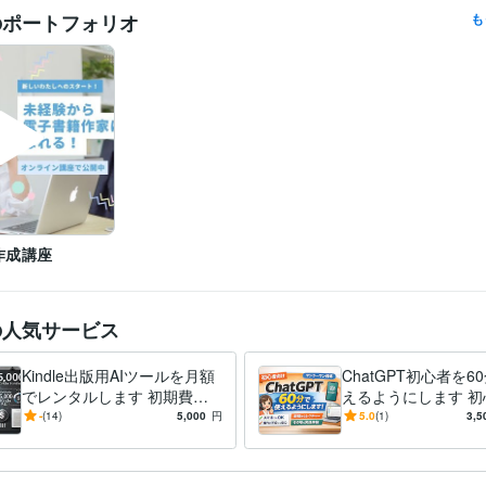
ジャンル問わず
のポートフォリオ
も
作成講座
の人気サービス
Kindle出版用AIツールを月額
ChatGPT初心者を6
でレンタルします 初期費用
えるようにします 初
ゼロでKindle出版を始めたい
0分でChatGPTが
-
(14)
5,000
円
5.0
(1)
3,5
方に！
に導きます