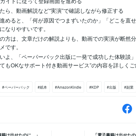
新ガイドに従って登録画面を進める
たら、動画解説など“実演”で確認しながら修正する
進めると、「何が原因でつまずいたのか」「どこを直
になりやすいです。
の方は、文章だけの解説よりも、動画での実演が断然
メです。
いよ、「ペーパーバック出版に一発で成功した体験談」
てもOKなサポート付き動画サービス”の内容を詳しくご
#ペーパーバック
#紙本
#AmazonKindle
#KDP
#出版
#副業
書籍は出せたのに…」
「電子書籍は出せたの