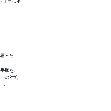
を丁寧に解
う思った
た手順を、
ラーの対処
す。