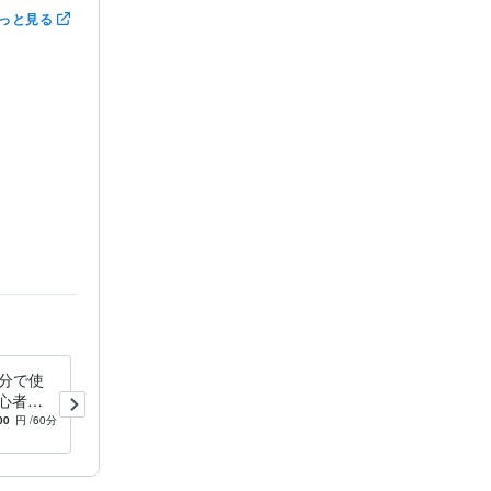
っと見る
0分で使
AIが恋愛運をズバリ診断いた
心者を6
します 片思い・復縁・出会
使える状態
い…未来をAIが予言！
00
円
/60分
5.0
(1)
500
円