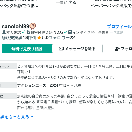
一覧に戻る
バック出版でつま...
ペーパーバック出版でつ
sanoichi39
プロフィール
本人確認
機密保持契約(NDA)
インボイス発行事業者
未登録
18
5.0
22
総販売実績
評価
フォロワー
メッセージを送る
フォ
無料で見積り相談
ュール
ビデオ通話での打ち合わせが必要な際は、平日は１９時以降。土日は午
可能です。

基本的には文章のやり取りのみで対応可能になっております。
アクションエース
2024年12月 ~ 現在
歴
無意識の自分責めからの卒業
自分にとって最適な情報商材・講座の
歴
から始める!簡単電子書籍づくり講座
勉強が楽しくなる魔法の方法
変わる!潜在意識の魔法
実績をもっと見る
人生デザイナーマスターインストラクター
取得年 : 2021年
検定
ライティング・翻訳
AIライティング
分野