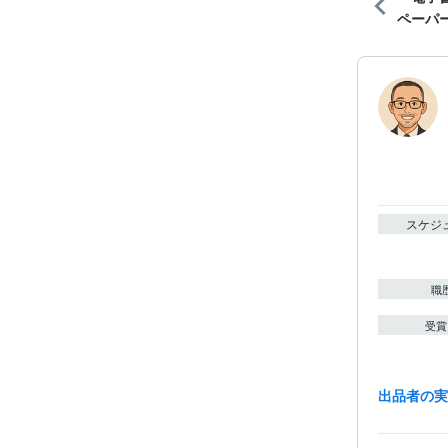
ペーパー
スケジ
職
受賞
出品者の
資格・
得意