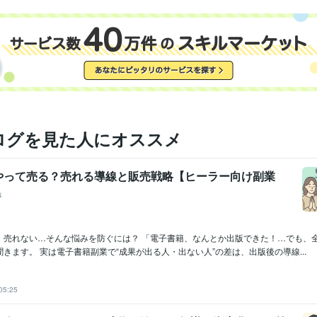
ログを見た人にオススメ
やって売る？売れる導線と販売戦略【ヒーラー向け副業
事
ど、売れない…そんな悩みを防ぐには？ 「電子書籍、なんとか出版できた！…でも、
きます。 実は電子書籍副業で“成果が出る人・出ない人”の差は、出版後の導線...
05:25