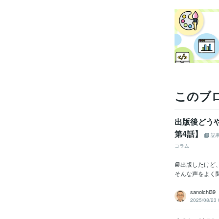
このブ
出版後どう
第4話】
記
コラム
📘出版したけ
そんな声をよく聞
sanoichi39
2025/08/23 