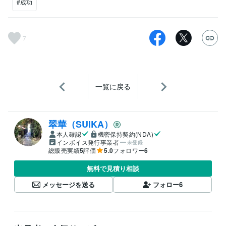
#成功
7
一覧に戻る
翠華（SUIKA）
本人確認
機密保持契約(NDA)
インボイス発行事業者
未登録
総販売実績
5
評価
5.0
フォロワー
6
無料で見積り相談
メッセージを送る
フォロー
6