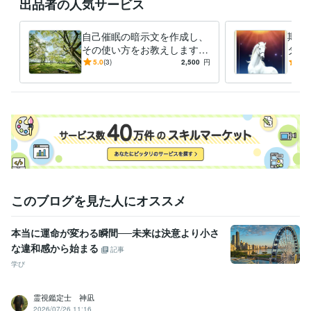
出品者の人気サービス
自己催眠の暗示文を作成し、
期間
その使い方をお教えします
タロ
あなたのお悩み、いつのまに
理と
5.0
(3)
2,500
円
5.0
か解決。知らない間になりた
ベス
い私に。
このブログを見た人にオススメ
本当に運命が変わる瞬間──未来は決意より小さ
な違和感から始まる
記事
学び
霊視鑑定士 神凪
2026/07/26 11:16