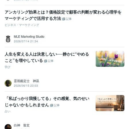
アンカリング効果とは？価格設定で顧客の判断が変わる心理学を
マーケティングで活用する方法
記事
ビジネス・マーケティング
MLE Marketing Studio
2026/07/14 21:34
人生を変える人は決意しない──静かに“やめる
こと”を増やしている
記事
学び
霊視鑑定士 神凪
2026/06/15 23:03
「私ばっかり我慢してる」その感覚、気のせい
じゃないかもしれません
記事
占い
白神 龍玄