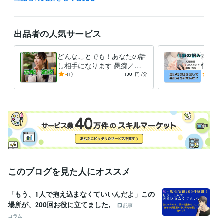
チャイルド心理カウンセラー
取得年 : 2023年
マイクロソフトMOSエキスパート
取得年 : 2003年
Illustratorクリエイター能力認定試験エキスパート
取得年 : 2008年
出品者の人気サービス
Webクリエイター能力認定試験上級
取得年 : 2008年
家族療法カウンセラー
取得年 : 2023年
どんなことでも！あなたの話
職場
し相手になります 愚痴／雑
悩み
談／不満／心配／モヤモヤ／
職場
-
(1)
100
円
/分
5.0
ナイショ話
ハラ
このブログを見た人にオススメ
「もう、1人で抱え込まなくていいんだよ」この
場所が、200回お役に立てました。
記事
コラム