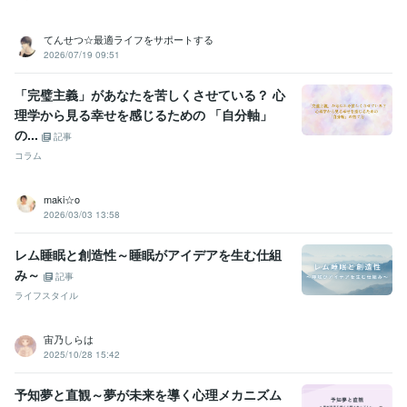
てんせつ☆最適ライフをサポートする
2026/07/19 09:51
「完璧主義」があなたを苦しくさせている？ 心
理学から見る幸せを感じるための 「自分軸」
の...
記事
コラム
maki☆o
2026/03/03 13:58
レム睡眠と創造性～睡眠がアイデアを生む仕組
み～
記事
ライフスタイル
宙乃しらは
2025/10/28 15:42
予知夢と直観～夢が未来を導く心理メカニズム