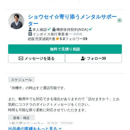
ショウセイ☆寄り添うメンタルサポー
ター
本人確認
機密保持契約(NDA)
インボイス発行事業者
未登録
総販売実績
2
評価
5.0
フォロワー
39
無料で見積り相談
メッセージを送る
フォロー
39
スケジュール
「待機中」の時はすぐ通話可能です。

また、離席中でも対応できる場合がありますので「話せますか？」とお
気軽にココナラのダイレクトメッセージをください。

資格・検定
上級心理カウンセラー
取得年 : 2022年
出品者の実績をもっと見る
メンタル心理カウンセラー
取得年 : 2022年