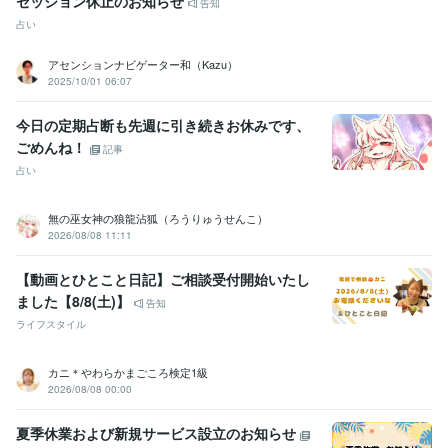
セッション休止のお知らせ
告知
占い
アセンションナビゲーター和（Kazu）
2025/10/01 06:07
今日の定期占断も先週に引き続きお休みです、
ごめんね！
記事
占い
無の巫女神の狼龍沾狐（ろうりゅうせんこ）
2026/08/08 11:11
【動画とひとこと日記】ご相談受付開始いたし
ました【8/8(土)】
告知
ライフスタイル
カニ＊やわらかまごころ検定1級
2026/08/08 00:00
夏季休業および新規サービス設立のお知らせ