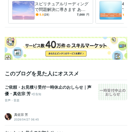
悩み相談・カウンセリング
心や体の不調の緩和
スピリチュアルリーディング
45
癒し ヒーリング
で問題解決に導きます あな
で、
占い
人間関係、ツインレイ、恋愛、仕事、病気
たのお悩みに対して適切なア
体が
5.0
(28)
7,000
円
5.0
人生 愛 仕事 性格
ドバイスをいたします
る方
学歴
東京医学技術専門学校
1995年3月 ~ 1998年2月
このブログを見た人にオススメ
ご依頼・お見積り受付一時休止のおしらせ｜声
優・真佐宗 芳
告知
音声・音楽
真佐宗 芳
2026/04/27 06:45