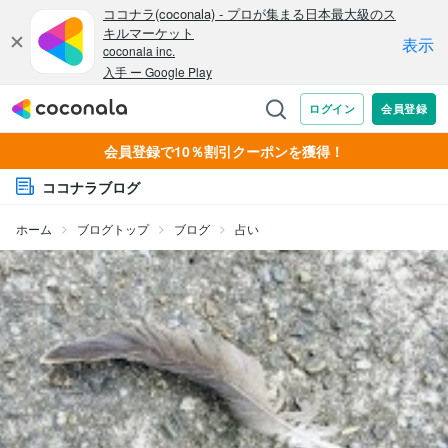
会員登録で10％割引クーポンを獲得！
ココナラブログ
ホーム
ブログトップ
ブログ
占い