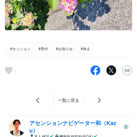
#セッション
#受付
#お知らせ
#休止
1
一覧に戻る
アセンションナビゲーター和（Kaz
u）
本人確認
機密保持契約(NDA)