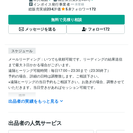
インボイス発行事業者
未登録
総販売実績
234
評価
5.0
フォロワー
172
無料で見積り相談
メッセージを送る
フォロー
172
スケジュール
メールリーディング：いつでも依頼可能です。リーディングの結果送信
まで最大３日かかる場合がございます。

遠隔ヒーリング可能時間：毎日17:00～23:30まで（23:30終了）

予約の場合、詳細の日時は調整致します。ご相談下さい。

※遠隔ヒーリングの当日予約もご相談下さい。お急ぎの場合、調整させて
いただきます。当日空きがあればセッション可能です。
職歴
出品者の実績をもっと見る
healing space kazu
2011年9月 ~ 現在
資格・検定
臨床検査技師
取得年 : 1997年
出品者の人気サービス
得意分野