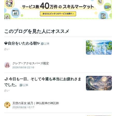
このブログを見た人にオススメ
💎自分をいたわる朝✨
記事
占い
クレア✨アクセスバーズ鑑定
2026/08/08 22:16
🌙 今日も一日、そして今週も本当にお疲れさま
でした。
記事
占い
天啓の巫女 綾乃｜神仏龍神の神託師
2026/08/08 10:17