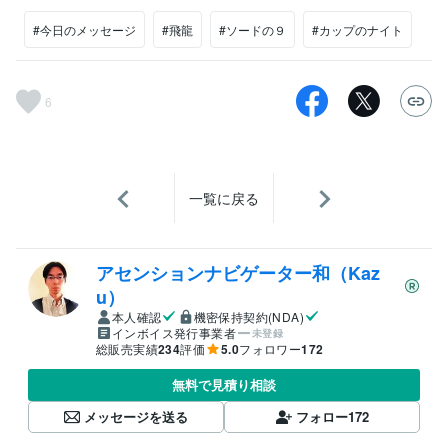
#今日のメッセージ
#飛龍
#ソードの９
#カップのナイト
6
一覧に戻る
アセンションナビゲーター和（Kaz
u）
本人確認
機密保持契約(NDA)
インボイス発行事業者
未登録
総販売実績
234
評価
5.0
フォロワー
172
無料で見積り相談
メッセージを送る
フォロー
172