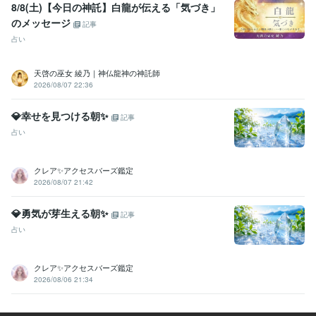
8/8(土)【今日の神託】白龍が伝える「気づき」
のメッセージ
記事
占い
天啓の巫女 綾乃｜神仏龍神の神託師
2026/08/07 22:36
💎幸せを見つける朝✨
記事
占い
クレア✨アクセスバーズ鑑定
2026/08/07 21:42
💎勇気が芽生える朝✨
記事
占い
クレア✨アクセスバーズ鑑定
2026/08/06 21:34