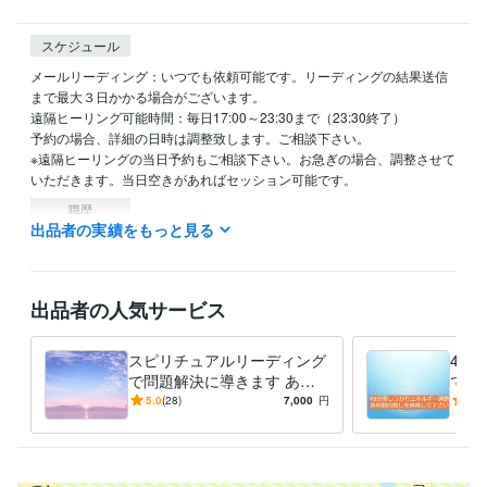
スケジュール
メールリーディング：いつでも依頼可能です。リーディングの結果送信
まで最大３日かかる場合がございます。

遠隔ヒーリング可能時間：毎日17:00～23:30まで（23:30終了）

予約の場合、詳細の日時は調整致します。ご相談下さい。

※遠隔ヒーリングの当日予約もご相談下さい。お急ぎの場合、調整させて
いただきます。当日空きがあればセッション可能です。
職歴
出品者の実績をもっと見る
healing space kazu
2011年9月 ~ 現在
資格・検定
臨床検査技師
取得年 : 1997年
出品者の人気サービス
得意分野
悩み相談・カウンセリング
心や体の不調の緩和
スピリチュアルリーディング
45
癒し ヒーリング
で問題解決に導きます あな
で、
占い
人間関係、ツインレイ、恋愛、仕事、病気
たのお悩みに対して適切なア
体が
5.0
(28)
7,000
円
5.0
人生 愛 仕事 性格
ドバイスをいたします
る方
学歴
東京医学技術専門学校
1995年3月 ~ 1998年2月