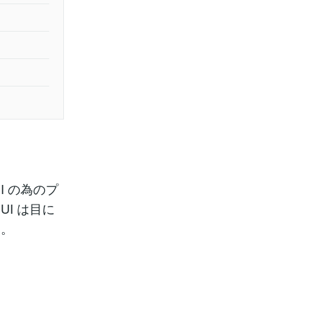
I の為のプ
I は目に
す。