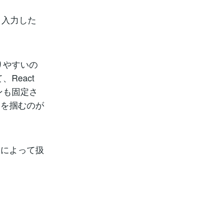
、入力した
りやすいの
React
ンも固定さ
ツを掴むのが
ンによって扱