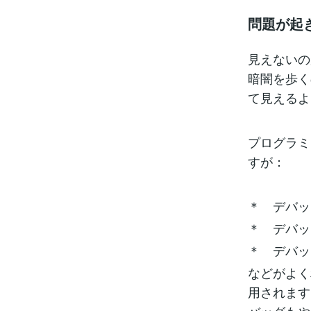
問題が起
見えないの
暗闇を歩く
て見えるよ
プログラミ
すが：
＊ デバッ
＊ デバッ
＊ デバッ
などがよく
用されます