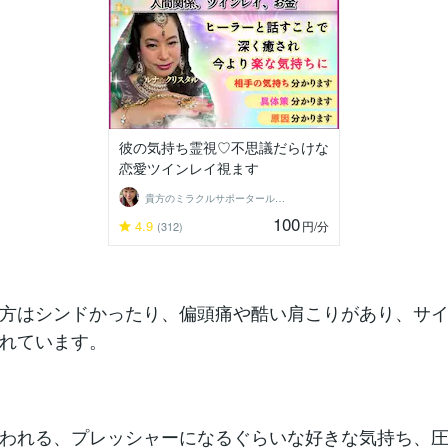
彼の気持ち霊視♡不思議だらけな
恋愛ツインレイ視ます
貴方のミラクルサポータールナ☆クリスタル
100
4.9
円
/分
(312)
方はシンドかったり、偏頭痛や酷い肩こりがあり、サ
れています。
われる、プレッシャーになるぐらいな好きな気持ち、