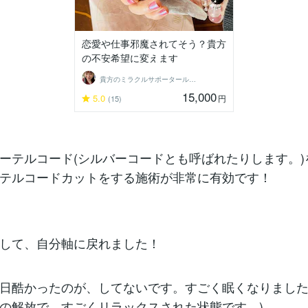
恋愛や仕事邪魔されてそう？貴方
の不安希望に変えます
貴方のミラクルサポータールナ☆クリスタル
15,000
5.0
円
(15)
ーテルコード(シルバーコードとも呼ばれたりします。)
テルコードカットをする施術が非常に有効です！
して、自分軸に戻れました！
日酷かったのが、してないです。すごく眠くなりました
の解放で、すごくリラックスされた状態です。)