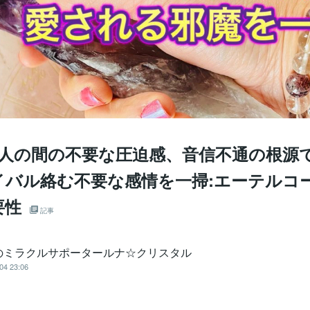
2人の間の不要な圧迫感、音信不通の根源
イバル絡む不要な感情を一掃:エーテルコ
要性
記事
のミラクルサポータールナ☆クリスタル
04 23:06