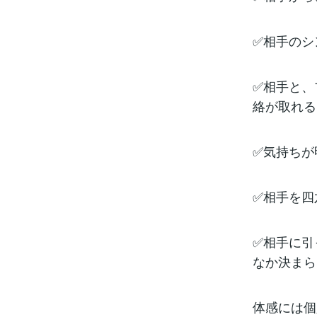
✅相手のシ
✅相手と、
絡が取れる
✅気持ちが
✅相手を四
✅相手に引
なか決まら
体感には個