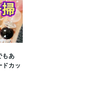
でもあ
ードカッ