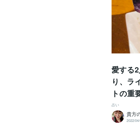
愛する
り、ラ
トの重
占い
貴方
2022/04/