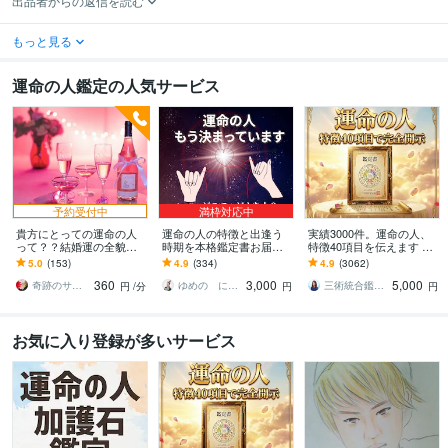
出品者からの返信を読む
もっと見る
運命の人鑑定の人気サービス
予約受付中
満枠対応中
貴方にとっての運命の人
運命の人の特徴と出逢う
実績3000件。運命の人、
って？？結婚運の全貌を
時期を本格鑑定書お届け
特徴40項目を伝えます 外
視ます 【運命の人】霊感
します 魂で惹かれ合う赤
見・ 内面・職業・年収・
5.0
(153)
4.9
(334)
4.9
(3062)
タロットで視る外見的特
い糸のご縁♡今後であう
出会う年・場所・成婚・
360
3,000
5,000
徴、年齢、人柄、財運
運命の人をリーディング
入籍時期
奇跡のサイキッカー 魂の鑑定師 ステラ
ゆめの にじこ
三術統合鑑定師 優未華
円
/分
円
円
お気に入り登録が多いサービス