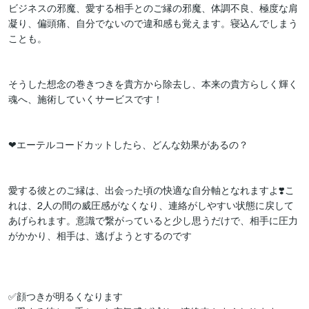
ビジネスの邪魔、愛する相手とのご縁の邪魔、体調不良、極度な肩
凝り、偏頭痛、自分でないので違和感も覚えます。寝込んでしまう
ことも。

そうした想念の巻きつきを貴方から除去し、本来の貴方らしく輝く
魂へ、施術していくサービスです！

❤︎エーテルコードカットしたら、どんな効果があるの？

愛する彼とのご縁は、出会った頃の快適な自分軸となれますよ❣️こ
れは、2人の間の威圧感がなくなり、連絡がしやすい状態に戻して
あげられます。意識で繋がっていると少し思うだけで、相手に圧力
がかかり、相手は、逃げようとするのです

✅顔つきが明るくなります
