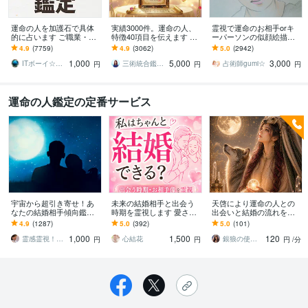
運命の人を加護石で具体
実績3000件。運命の人、
霊視で運命のお相手orキ
的に占います ご職業・場
特徴40項目を伝えます 外
ーパーソンの似顔絵描き
所・時期等の7項目を大ボ
見・ 内面・職業・年収・
ます 未来に出逢う恋のお
4.9
(7759)
4.9
(3062)
5.0
(2942)
リューム即日でお届け☆
出会う年・場所・成婚・
相手か重要人物の顔を視
1,000
5,000
3,000
入籍時期
えたまま！縁結び！
ITボーイ☆加護石・イラスト占い師
三術統合鑑定師 優未華
占術師gumi☆
円
円
円
運命の人鑑定の定番サービス
宇宙から超引き寄せ！あ
未来の結婚相手と出会う
天啓により運命の人との
なたの結婚相手傾向鑑定
時期を霊視します 愛され
出会いと結婚の流れを視
します どんな結婚相手？
るご縁の流れを具体的に
ます 魂が惹かれ合うご縁
4.9
(1287)
5.0
(392)
5.0
(101)
特徴！どんな人？いつ出
読み解きます
の時期と流れを読み解き
1,000
1,500
120
会う可能性がある？
ます
霊感霊視！30年！一万人鑑定 春うららか
心結花
銀狼の使者★ミハエル
円
円
円
/分