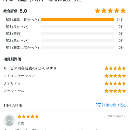
5.0
総合評価
星5 (非常に良かった)
14件
星4 (良かった)
0件
星3 (普通)
0件
星2 (悪かった)
0件
星1 (非常に悪かった)
0件
項目別評価
サービス内容/提案のわかりやすさ
コミュニケーション
クオリティ
スケジュール
14
評価で絞り込む
件の評価
2023年4月3日
男性