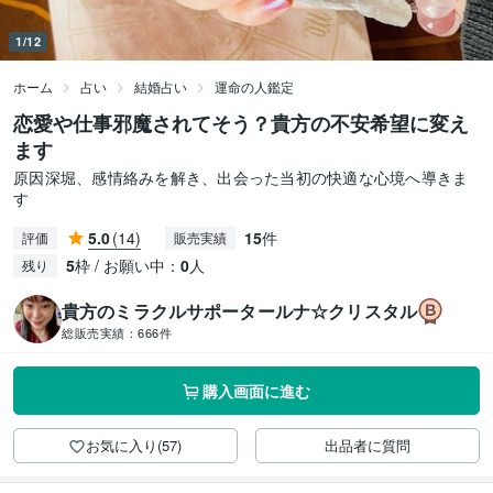
1/12
ホーム
占い
結婚占い
運命の人鑑定
恋愛や仕事邪魔されてそう？貴方の不安希望に変え
ます
原因深堀、感情絡みを解き、出会った当初の快適な心境へ導きま
す
5.0
(14)
15
件
評価
販売実績
5
枠 / お願い中：
0
人
残り
貴方のミラクルサポータールナ☆クリスタル
総販売実績：
666件
購入画面に進む
お気に入り(57)
出品者に質問