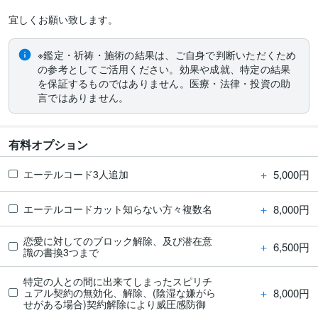
宜しくお願い致します。
※鑑定・祈祷・施術の結果は、ご自身で判断いただくため
の参考としてご活用ください。効果や成就、特定の結果
を保証するものではありません。医療・法律・投資の助
言ではありません。
有料オプション
＋
5,000円
エーテルコード3人追加
＋
8,000円
エーテルコードカット知らない方々複数名
恋愛に対してのブロック解除、及び潜在意
＋
6,500円
識の書換3つまで
特定の人との間に出来てしまったスピリチ
＋
8,000円
ュアル契約の無効化、解除、(陰湿な嫌がら
せがある場合)契約解除により威圧感防御