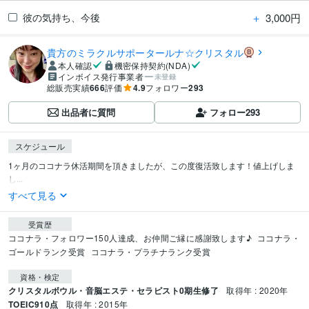
＋
3,000円
彼の気持ち、今後
貴方のミラクルサポータールナ☆クリスタル
本人確認
機密保持契約(NDA)
インボイス発行事業者
未登録
総販売実績
666
評価
4.9
フォロワー
293
出品者に質問
フォロー
293
スケジュール
1ヶ月のココナラ休活期間を頂きましたが、この度復活致します！値上げしま
し...
すべて見る
受賞歴
ココナラ・フォロワー150人達成、お仲間ご縁に感謝致します♪
ココナラ・
ゴールドランク受賞
ココナラ・プラチナランク受賞
資格・検定
クリスタルボウル・音脳エステ・セラピスト0期生修了
取得年 : 2020年
TOEIC910点
取得年 : 2015年