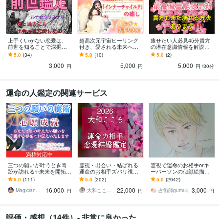
上手くいかない恋愛は、
超高次元宇宙ヒーリング
痩せたい人必見45分貴方
前世を知ることで深掘り
付き、愛される未来へ導
の潜在意識情報を解説し
します 何年も前の彼、今
きます 恋愛や家族関係で
ます 20kg減量成功者が、
5.0
(34)
5.0
(10)
5.0
(2)
でも忘れられない、大好
受けた傷を修復、思いの
現状の疲れを癒しダイエ
3,000
5,000
5,000
きすぎる気持ちは何故？
まま叶えられる貴方に
ット成功導きます
円
円
円
/30分
運命の人鑑定の関連サービス
満枠対応中
三つの願いが叶うとき奇
霊視・出会い・結ばれる
霊視で運命のお相手orキ
跡が訪れる✨未来を開拓し
運命のお相手ズバリ視ま
ーパーソンの似顔絵描き
ます 3つの願いの魔術✨叶
す 【ご縁結びプロ鑑定歴2
ます 未来に出逢う恋のお
5.0
(111)
5.0
(202)
5.0
(2942)
えたい願いをピカピカに
5年・2万人】❤️恋愛❤️結
相手か重要人物の顔を視
16,000
22,000
3,000
して心願成就へ…✨
婚❤️復縁
えたまま！縁結び！
Magician✨of Love♡みつき
大和こころ❤️ご縁結び師【鑑定歴25年】
占術師gumi☆
円
円
円
評価・感想（14件）- 非常に良かった