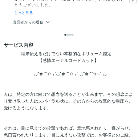
とうございました。
鑑定結果をお聞きした時や...
もっと見る
出品者からの返信
サービス内容
　　　　結果伝えるだけでない本格的なボリューム鑑定

　　　　　　　　【感情エーテルコードカット】

　　　　　　　◡̈︎*♚︎‧*˚✩︎‧₊˚◡̈︎*♚︎‧*˚✩︎‧₊˚ ◡̈︎*♚︎‧*˚✩︎‧₊˚ ◡̈︎

人は、特定の方に向けて想念を送ることが出来ます。その想念によ
り受け取った人はスパイラル状に、その方からの攻撃的な重圧を、
受けるようになります。

それは、目に見えての攻撃であれば、意地悪されたり、嫌がらせ、
悪口言われたりします。目に見えない攻撃では、お客様とのご縁、