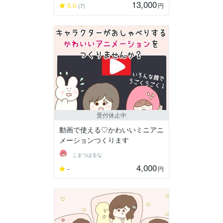
13,000
5.0
円
(7)
受付休止中
動画で使える♡かわいいミニアニ
メーションつくります
こまつはるな
4,000
-
円