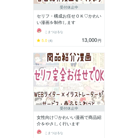
受付休止中
セリフ・構成お任せＯＫ♡かわい
い漫画を制作します
こまつはるな
13,000
5.0
円
(4)
受付休止中
女性向け♡かわいい漫画で商品紹
介をやさしく行います
こまつはるな