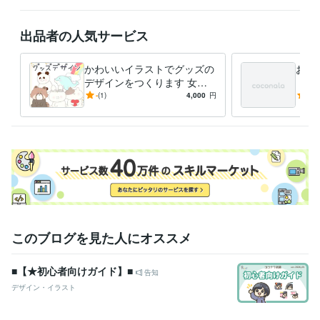
出品者の人気サービス
かわいいイラストでグッズの
お客
デザインをつくります 女性
（急
向け♡ほんわか・かわいいイ
アイ
-
(1)
4,000
円
5.0
ラストでデザインを制作しま
ージ
す＊
このブログを見た人にオススメ
■【★初心者向けガイド】■
告知
デザイン・イラスト