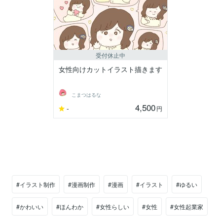
受付休止中
女性向けカットイラスト描きます
こまつはるな
4,500
-
円
#イラスト制作
#漫画制作
#漫画
#イラスト
#ゆるい
#かわいい
#ほんわか
#女性らしい
#女性
#女性起業家