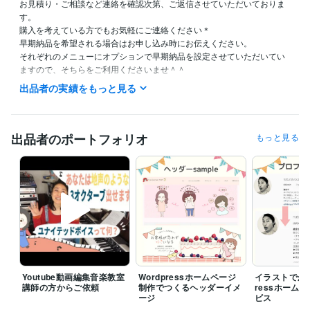
お見積り・ご相談など連絡を確認次第、ご返信させていただいておりま
す。

購入を考えている方でもお気軽にご連絡ください＊

早期納品を希望される場合はお申し込み時にお伝えください。

それぞれのメニューにオプションで早期納品を設定させていただいてい
出品者の実績をもっと見る
資格・検定
普通自動車免許
取得年 : 2019年
漢字検定２級
取得年 : 2013年
英語検定２級
取得年 : 2014年
出品者のポートフォリオ
もっと見る
得意分野
イラスト作成・漫画制作
心がゆるまるイラスト・漫画作成が得意で
す
ビジネス
Youtube動画編集音楽教室
Wordpressホームページ
イラストでかわ
講師の方からご依頼
制作でつくるヘッダーイメ
ressホーム
ージ
ビス