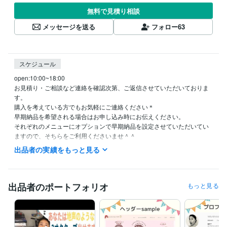
無料で見積り相談
メッセージを送る
フォロー
63
スケジュール
open:10:00~18:00

お見積り・ご相談など連絡を確認次第、ご返信させていただいておりま
す。

購入を考えている方でもお気軽にご連絡ください＊

早期納品を希望される場合はお申し込み時にお伝えください。

それぞれのメニューにオプションで早期納品を設定させていただいてい
出品者の実績をもっと見る
資格・検定
普通自動車免許
取得年 : 2019年
漢字検定２級
取得年 : 2013年
英語検定２級
取得年 : 2014年
出品者のポートフォリオ
もっと見る
得意分野
イラスト作成・漫画制作
心がゆるまるイラスト・漫画作成が得意で
す