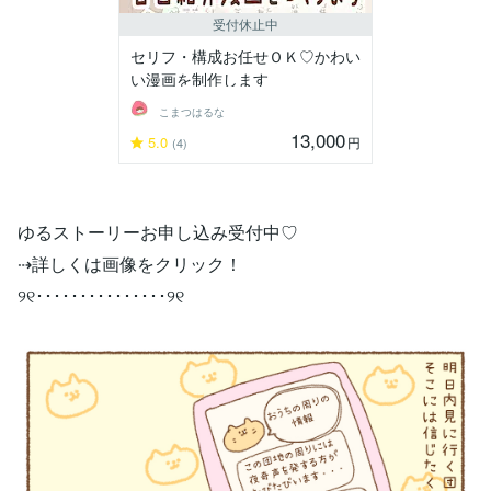
受付休止中
セリフ・構成お任せＯＫ♡かわい
い漫画を制作します
こまつはるな
13,000
5.0
円
(4)
ゆるストーリーお申し込み受付中♡
⇢詳しくは画像をクリック！
୨୧･･･････････････୨୧