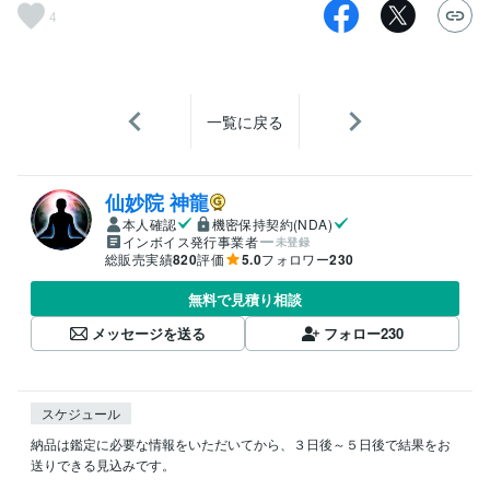
4
一覧に戻る
仙妙院 神龍
本人確認
機密保持契約(NDA)
インボイス発行事業者
未登録
総販売実績
820
評価
5.0
フォロワー
230
無料で見積り相談
メッセージを送る
フォロー
230
スケジュール
納品は鑑定に必要な情報をいただいてから、３日後～５日後で結果をお
送りできる見込みです。
