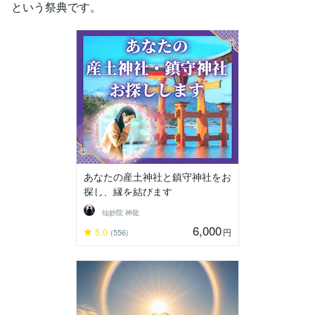
という祭典です。
あなたの産土神社と鎮守神社をお
探し、縁を結びます
仙妙院 神龍
6,000
5.0
円
(556)