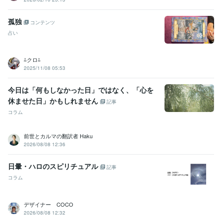
孤独
コンテンツ
占い
⁂クロ⁂
2025/11/08 05:53
今日は「何もしなかった日」ではなく、「心を
休ませた日」かもしれません
記事
コラム
前世とカルマの翻訳者 Haku
2026/08/08 12:36
日暈・ハロのスピリチュアル
記事
コラム
デザイナー COCO
2026/08/08 12:32