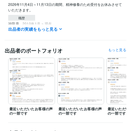
2026年11月4日～11月13日の期間、精神修養のため受付をお休みさせて
いただきます。
職歴
神龍庵
2010年1月 ~ 現在
出品者の実績をもっと見る
資格・検定
産土神社鑑定士
取得年 : 2010年
八百万の神鑑定師
取得年 : 2018年
出品者のポートフォリオ
もっと見る
風水守護獣鑑定師
取得年 : 2018年
得意分野
占い
産土神社鑑定
あなたが開運しやすい神社と参拝順序鑑定
開運
産土神社
神社参拝
神様リーディング
守護神
守護獣
風水
四柱推命
縁結び
金運
最近いただいたお客様の声
最近いただいたお客様の声
最近いただい
の一部です
の一部です
の一部です