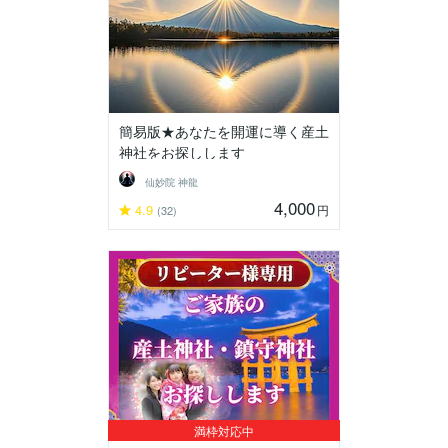
簡易版★あなたを開運に導く産土
神社をお探しします
仙妙院 神龍
4,000
4.9
円
(32)
満枠対応中