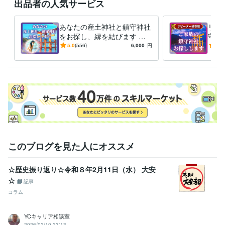
出品者の人気サービス
あなたの産土神社と鎮守神社
リピ
をお探し、縁を結びます お
守る
盆にご先祖様と産土神様に感
盆に
5.0
(556)
6,000
円
5.0
謝の祈りを捧げませんか？
謝の
このブログを見た人にオススメ
☆歴史振り返り☆令和８年2月11日（水） 大安
☆
記事
コラム
YCキャリア相談室
2026/02/10 23:13