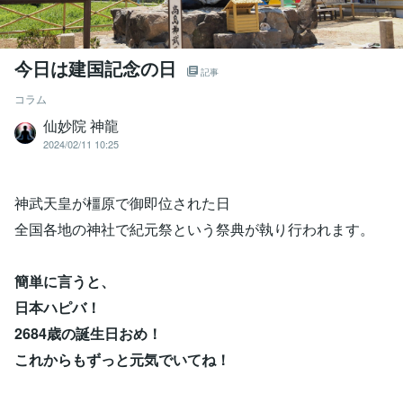
今日は建国記念の日
記事
コラム
仙妙院 神龍
2024/02/11 10:25
神武天皇が橿原で御即位された日
全国各地の神社で紀元祭という祭典が執り行われます。
簡単に言うと、
日本ハピバ！
2684歳の誕生日おめ！
これからもずっと元気でいてね！