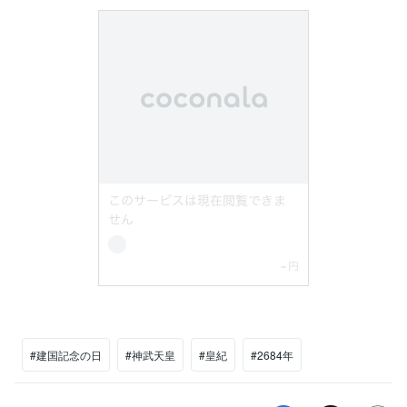
#建国記念の日
#神武天皇
#皇紀
#2684年