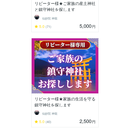
リピーター様★ご家族の産土神社
と鎮守神社を探します
仙妙院 神龍
5,000
5.0
円
(71)
リピーター様★家族の生活を守る
鎮守神社を探します
仙妙院 神龍
2,500
5.0
円
(40)