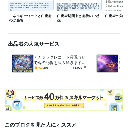
✅ 願望成就＆エネルギーワーク：恋愛・人間関係・仕事など、多方面で
の成功をサポート。

✅ 継続的なサポートも可能：単発の鑑定だけでなく、継続的な変化を望
エネルギーワークと白魔術
白魔術期間中と術後のご感
白魔術の効果
む方にも対応。

のご感想
想
⭐ 得意な相談ジャンル ⭐

潜在意識の活用 / 心理的ストレスの解放 / 人間関係の根本解決 / 恋愛成就 
/ 願望成就 / カルマ解消 / 縁結び / ヒーリング

出品者の人気サービス
あなたの人生がより良い方向へ進むよう、心を込めてサポートいたしま
す。

アカシックレコード霊視占い
ロー
「今こそ変わりたい」「もっと幸せになりたい」 そう感じたら、ぜひご
で魂の記憶を読み解きます
る引
相談ください。
宇宙の図書館へアクセスし魂
【鑑
5.0
(253)
12,000
円
5.0
の記憶から現在・過去・未来
係、
職歴
見ます
ート
株式会社ココナラ
2019年12月 ~ 現在
一般社団法人スピリチュアルマスターアカデミー
2019年10月 ~ 現
在
受賞歴
ココナラ プラチナランク
ココナラ販売実績555件突破
ココナラ販売
実績666件突破
ココナラ販売実績777件突破
資格・検定
このブログを見た人にオススメ