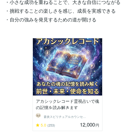
・小さな成功を重ねることで、大きな自信につながる
・挑戦することの楽しさを感じ、成長を実感できる
・自分の強みを発見するための道が開ける
アカシックレコード霊視占いで魂
の記憶を読み解きます
蒼炎スピリチュアルカウンセラー
12,000
5.0
円
(253)