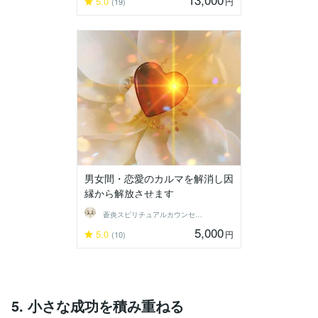
5.0
円
(19)
男女間・恋愛のカルマを解消し因
縁から解放させます
蒼炎スピリチュアルカウンセラー
5,000
5.0
円
(10)
5. 小さな成功を積み重ねる