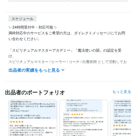
スケジュール
✨ 24時間受付中・対応可能 ✨

満枠対応中のサービスをご希望の方は、ダイレクトメッセージにてお問
い合わせください。

「スピリチュアルマスターアカデミー」「魔法使いの国」の認定を受
け、

スピリチュアルマスター / ヒーラー / コーチ / 白魔術師 として活動してお
ります。

出品者の実績をもっと見る
ご依頼後、24時間以内に確認のご連絡をさせていただきます。

少しでも不安なお時間が減るよう、スピーディーかつ丁寧に対応いたし
ます。

出品者のポートフォリオ
もっと見る
✅ 的確で深いリーディング：本質を見抜き、問題の根本原因を明らかに
します。

✅ 実践的なアドバイス：ただの占いではなく、具体的な解決策や行動指
針をお伝えします。

✅ スピリチュアル×心理学の融合：心と魂の両面からアプローチし、より
確かな変化へ導きます。
