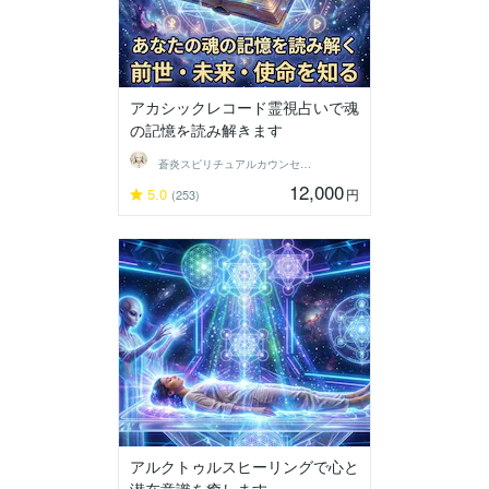
アカシックレコード霊視占いで魂
の記憶を読み解きます
蒼炎スピリチュアルカウンセラー
12,000
5.0
円
(253)
アルクトゥルスヒーリングで心と
潜在意識を癒します