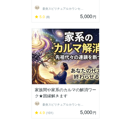
蒼炎スピリチュアルカウンセラー
5,000
5.0
円
(8)
家族間や家系のカルマの解消ワー
ク★因縁解きます
蒼炎スピリチュアルカウンセラー
5,000
4.9
円
(101)