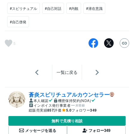
#スピリチュアル
#自己対話
#内観
#潜在意識
#自己啓発
5
一覧に戻る
蒼炎スピリチュアルカウンセラー
本人確認
機密保持契約(NDA)
インボイス発行事業者
未登録
総販売実績
857
評価
5.0
フォロワー
349
無料で見積り相談
メッセージを送る
フォロー
349