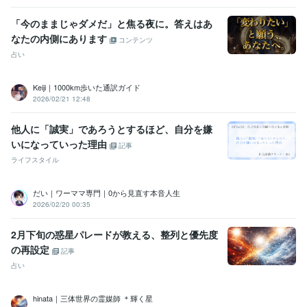
認定スピリチュアルカウンセラー
取得年 : 2018年
認定レイキヒーラー
取得年 : 2018年
「今のままじゃダメだ」と焦る夜に。答えはあ
なたの内側にあります
得意分野
コンテンツ
占い
占い・スピリチュアル鑑定
白魔術代行
ヒーリング
カルマの
占い
解消
除霊・浄霊
未消化の感情を解消するワーク
家系や霊的繋がり
の浄化ワーク
特定の感情反応を鎮めるエネルギーワーク
体・心・エ
Keiji｜1000km歩いた通訳ガイド
ネルギーを整えるエネルギー施術
2026/02/21 12:48
白魔術
アカシックレコード
ヒーリング
占い
レイキ
霊視鑑定
コーチング
カウンセリング
除霊
浄霊
他人に「誠実」であろうとするほど、自分を嫌
悩み相談・カウンセリング
占い・スピリチュアル鑑定
願望実現アド
バイス
潜在意識へアプローチするヒーリング
コーチング
いになっていった理由
記事
潜在意識
コーチング
引き寄せ
引き寄せの法則
願望実現
ライフスタイル
潜在意識の書き換え
ブロック解除
運気UP
語学力
だい｜ワーママ専門｜0から見直す本音人生
英語
ビジネスレベル
2026/02/20 00:35
2月下旬の惑星パレードが教える、整列と優先度
の再設定
記事
占い
hinata｜三体世界の霊媒師 ＊輝く星