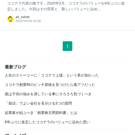
ココナラ代表の南です。2020年2月、ココナラのバリューを6年ぶりに改
定しました。今回はその背景と、新しいバリューに込め...
ak_oxford
2020/04/09 02:26
1
最新ブログ
人生のストーリーに「ココナラ上場」という章が加わった
ココナラ創業時のピッチ原稿を見つけたら激アツだった
親は子供の強みを潰している事にそろそろ気づくべき
「就活」でよい会社を見分ける3つの質問
起業家が結ぶべき「創業株主間契約書」とは
6年ぶりに改定したココナラのバリューに込めた思い