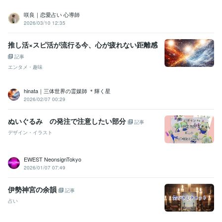
咲良｜恋愛占い 心導師
2026/03/10 12:35
推し活×スピ活が流行る今、心が疲れない距離感
記事
エンタメ・趣味
hinata｜三体世界の霊媒師 ＊輝く星
2026/02/07 00:29
ぬいぐるみ の発注で注意したい部分
記事
デザイン・イラスト
EWEST NeonsignTokyo
2026/01/07 07:49
伊勢神宮の余韻
記事
占い