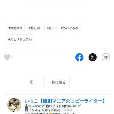
#伊勢神宮
#推し活
#ぬい
#ぬいぐるみ
#スピリチュアル
7
一覧に戻る
いっこ【観劇マニアのコピーライター】
本人確認
機密保持契約(NDA)
インボイス発行事業者
未登録
総販売実績
評価
フォロワー