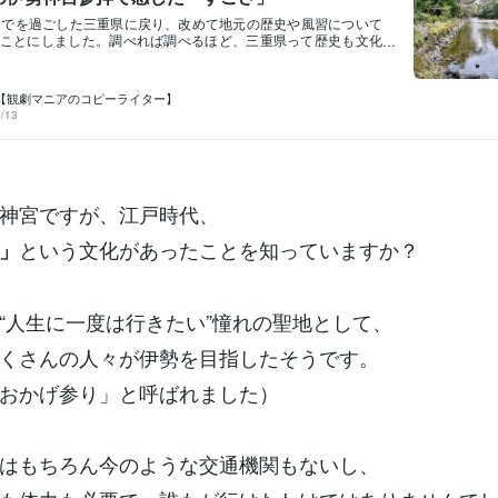
までを過ごした三重県に戻り、改めて地元の歴史や風習について
ことにしました。調べれば調べるほど、三重県って歴史も文化
べ物も（大事）本当に恵まれた土地だな〜と感じています。特
。実は私、大学入学まで三重にいたのに、伊勢神宮に行ったこ
んです。これといって深い理由はないんですが、観光地って意
【観劇マニアのコピーライター】
は行かないものですよね。それで先日、はじめて参拝してきま
/13
感じたこと。伊勢神宮、本当にすごいパワーを感じる場所でし
れていて、まるで原始の森みたいな雰囲気。歩いているだけで
伸びて、ちょっと緊張してしまうような空気感がありました。
ているのは、日本の最高神・天照大御神（あまてらすおおみか
拝となった時には、緊張しすぎて頭が真っ白になってしまい、
きませんでした。ただ心の中で、「今日ここに来させてくださ
神宮ですが、江戸時代、
うございます！」そんな風に感謝の気持ちを伝えました。後か
ら、伊勢神宮では“お願いごと”よりもまずは感謝を伝えるのが正
という文化があったことを知っていますか？
」
だそうです。図らずも、ちゃんと作法通りに参拝できていたこ
ました。もちろん伊勢神宮には、開運や厄除けのご利益もあり
のあとなら個人的な願い事をしても大丈夫とのこと。御札やお
な種類があるので、気になる方はチェックしてみてください。
“人生に一度は行きたい”憧れの聖地として、
の転機を迎えて悩むこともありますが、この参拝をきっかけに
きになったと感じています。そんな伊勢神宮をはじめ、三重県
くさんの人々が伊勢を目指したそうです。
と多くの人に伝えたい！
おかげ参り」と呼ばれました）
はもちろん今のような交通機関もないし、