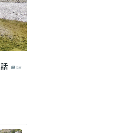
お話
記事