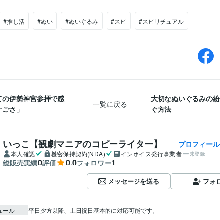
#推し活
#ぬい
#ぬいぐるみ
#スピ
#スピリチュアル
ての伊勢神宮参拝で感
大切なぬいぐるみの紛
一覧に戻る
すごさ」
ぐ方法
いっこ【観劇マニアのコピーライター】
プロフィール
本人確認
機密保持契約(NDA)
インボイス発行事業者
未登録
0
0.0
1
総販売実績
評価
フォロワー
メッセージを送る
フォ
ュール
平日夕方以降、土日祝日基本的に対応可能です。