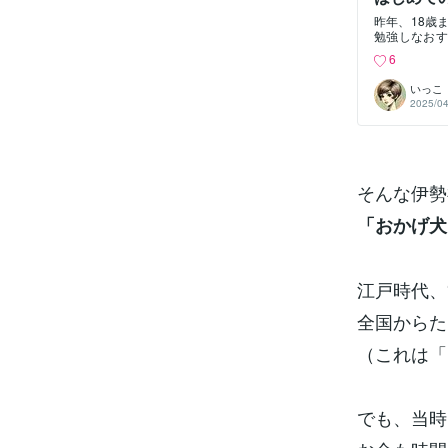
昨年、18歳
勉強しなおす
も、そして食
6
に、伊勢神宮
とがなかった
いっこ
外と地元の人
2025/04
した。そこで
た。山に囲ま
自然と背筋が
正宮に祀られ
み）。いざ参
何もお願いで
そんな伊勢
ってありがと
ら調べてみた
「おかげ犬
式な作法なん
とにホッとし
ますし、感謝
守りもいろん
江戸時代、
私自身、人生
気持ちが前向
全国からた
の魅力をもっ
（これは「
でも、当時