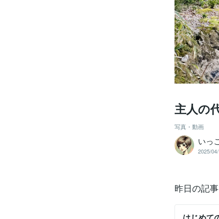
主人の
写真・動画
いっ
2025/04/
昨日の記事
はじめて