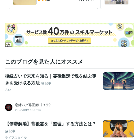
ホームヘルパー2級、
取得年 : 2008年
の時代の生き方をお伝えしま
聴！
Word2級
取得年 : 2008年
す☆
Excel3級
取得年 : 2021年
剣道初段
取得年 : 1999年
銃剣道二段
取得年 : 2001年
得意分野
悩み相談・カウンセリング
お悩みご不安をご相談で解消に努めま
す。
金運
運気向上
自衛隊
安定
コンサル
健康
寝不足解消
ストレス緩和
健康維持
カウンセラー
このブログを見た人にオススメ
復縁占いで未来を知る｜霊視鑑定で魂を結ぶ導
きを受け取る方法
記事
占い
恋縁バグ修正師《ユラ》
2025/09/15 22:14
【停滞解消】背後霊を「整理」する方法とは？
記事
ライフスタイル