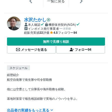
一覧に戻る
水沢たかし
本人確認
機密保持契約(NDA)
インボイス発行事業者
未登録
総販売実績
22
評価
4.5
フォロワー
94
無料で見積り相談
メッセージを送る
フォロー
94
スケジュール
経歴紹介

航空自衛隊で衛生隊や司令部勤務

他には空曹として分隊長や海外勤務を経験。

基地対策室で報告相談経験で実地のノウハウを学ぶ。

ライバーとして3カ月間のトークを通じてのお仕事に活かしています

出品者の実績をもっと見る