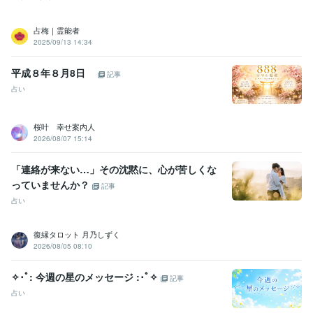
占梅｜霊能者
2025/09/13 14:34
平成８年８月8日
記事
占い
桜叶 幸せ案内人
2026/08/07 15:14
「連絡が来ない…」その沈黙に、心が苦しくな
っていませんか？
記事
占い
復縁タロット 月乃しずく
2026/08/05 08:10
✧･ﾟ: 今週の星のメッセージ :･ﾟ✧
記事
占い