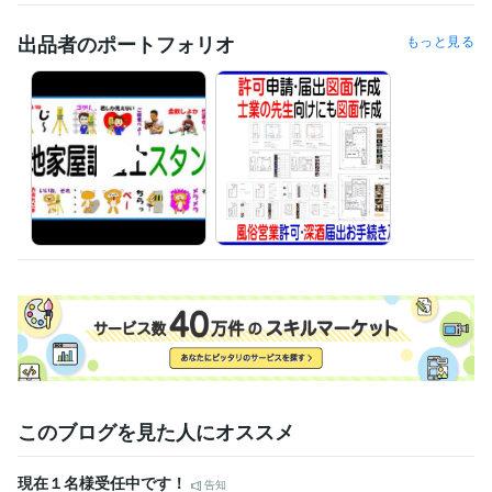
１級船舶免許＜小型船舶操縦士＞
取得年 : 2013年
損害保険代理店上級資格
取得年 : 1997年
出品者のポートフォリオ
もっと見る
得意分野
ビジネス代行・事務代行
登記･許可･届出、各種図面作成 
建物表題登記、図面
このブログを見た人にオススメ
現在１名様受任中です！
告知