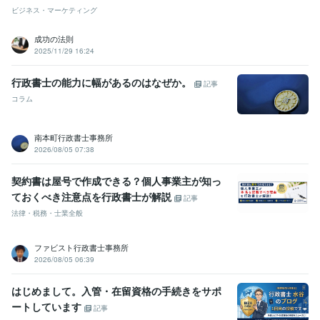
ビジネス・マーケティング
成功の法則
2025/11/29 16:24
行政書士の能力に幅があるのはなぜか。
記事
コラム
南本町行政書士事務所
2026/08/05 07:38
契約書は屋号で作成できる？個人事業主が知っ
ておくべき注意点を行政書士が解説
記事
法律・税務・士業全般
ファビスト行政書士事務所
2026/08/05 06:39
はじめまして。入管・在留資格の手続きをサポ
ートしています
記事