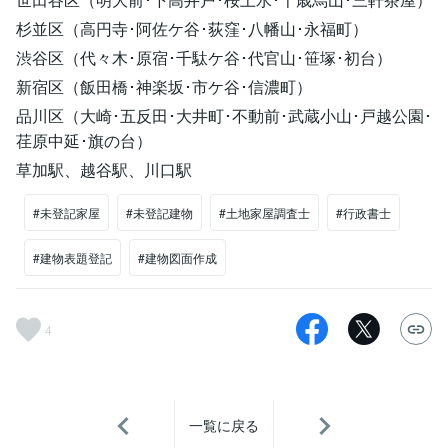
杉並区（高円寺･阿佐ケ谷･荻窪･八幡山･永福町）
渋谷区（代々木･原宿･千駄ケ谷･代官山･笹塚･初台）
新宿区（飯田橋･神楽坂･市ケ谷･信濃町）
品川区（大崎･五反田･大井町･不動前･武蔵小山･戸越公園･
荏原中延･旗の台）
草加駅、越谷駅、川口駅
#未登記家屋
#未登記建物
#土地家屋調査士
#行政書士
#建物表題登記
#建物図面作成
4
一覧に戻る