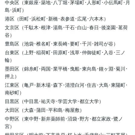
中央区（東銀座･築地･八丁堀･茅場町･人形町･小伝馬町･月
島･浜町）
港区（田町･浜松町･新橋･表参道･広尾･六本木）
文京区（千駄木･根津･湯島･千石･白山･春日･後楽園･茗荷
谷）
豊島区（池袋･椎名町･東長崎･要町･千川･雑司が谷）
台東区（上野･稲荷町･田原町･浅草･仲御徒町･入谷･三ノ
輪）
墨田区（錦糸町･両国･業平橋･曳船･東向島･鐘ヶ淵･菊川･
押上）
江東区（亀戸･新木場･森下･清澄白河･住吉･大島･東陽町･
南砂町）
目黒区（中目黒･祐天寺･学芸大学･都立大学）
大田区（大森･蒲田･平和島･梅屋敷）
中野区（東中野･新井薬師前･沼袋･野方･都立家政･鷺ノ
宮）
世田谷区（明大前･下高井戸･桜上水･千歳烏山･三軒茶屋）