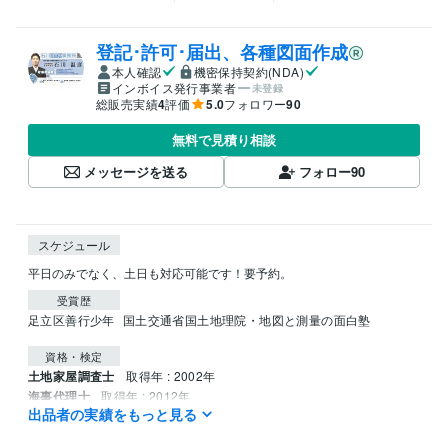
登記･許可･届出、各種図面作成
本人確認
機密保持契約(NDA)
インボイス発行事業者
未登録
総販売実績
4
評価
5.0
フォロワー
90
無料で見積り相談
メッセージを送る
フォロー
90
スケジュール
平日のみでなく、土日も対応可能です！要予約。
受賞歴
足立区善行少年
国土交通省国土地理院・地図と測量の面白塾
資格・検定
土地家屋調査士
取得年 : 2002年
海事代理士
取得年 : 2012年
出品者の実績をもっと見る
宅地建物取引士
取得年 : 1995年
FP技能士
取得年 : 2006年