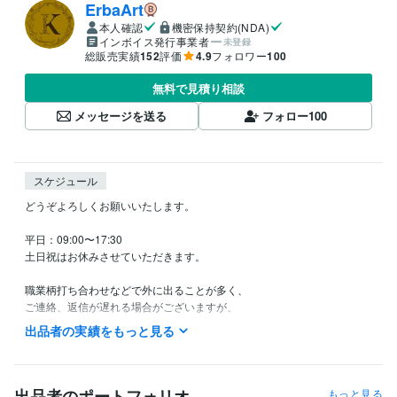
ErbaArt
本人確認
機密保持契約(NDA)
インボイス発行事業者
未登録
総販売実績
152
評価
4.9
フォロワー
100
無料で見積り相談
メッセージを送る
フォロー
100
スケジュール
どうぞよろしくお願いいたします。

平日：09:00〜17:30

土日祝はお休みさせていただきます。

職業柄打ち合わせなどで外に出ることが多く、

ご連絡、返信が遅れる場合がございますが、

メッセージ等は目を通しておりますので

出品者の実績をもっと見る
急用の際などはご連絡ください！

スケジュール調整しながら

対応させていただきます。
出品者のポートフォリオ
もっと見る