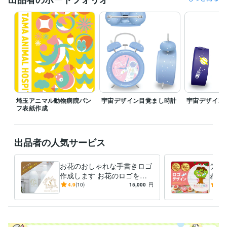
経験職種
デザイナー / グラフィックデザイナー
経験年数 : 15年
受賞歴
JPM POP クリエイティブ・アワード 銀賞
得意分野
デザイン制作
ロゴ　植物などのイラスト
デザイン
埼玉アニマル動物病院パン
宇宙デザイン目覚まし時計
宇宙デザイン
フ表紙作成
出品者の人気サービス
お花のおしゃれな手書きロゴ
デザ
作成します お花のロゴを美
わい
容院やお花屋さんやパッケー
なロ
4.9
(10)
15,000
円
4.9
ジなどにも
す！