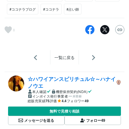
#ココナラブログ
#ココナラ
#占い師
8
一覧に戻る
☆ハワイアンスピリチュル☆～ハナイ
ノウエ
本人確認
機密保持契約(NDA)
インボイス発行事業者
未登録
総販売実績
75
評価
4.4
フォロワー
49
無料で見積り相談
メッセージを送る
フォロー
49