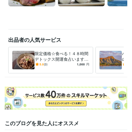
悩み相談・カウンセリング
ハナ的ポジティブシンキングカウンセリ
ング
語学力
英語
ネイティブレベル
出品者の人気サービス
限定価格☆食べる！４８時間
ハナ
デトックス開運食占います
の8
脳も心も喜ぶ健康的なデトッ
様限
5.0
(3)
1,000
円
4.3
クス開運食を占い、鑑定しま
オリ
す☆
す
このブログを見た人にオススメ