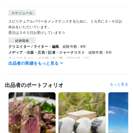
スケジュール
スピリチュアルパワーをメンテナンスするために、１カ月に３～６日お
休みをいただいています。

受注は３６５日お受けしています☆
経験職種
クリエイター / ライター・編集
経験年数 : 8年
メディア・出版・広告 / 記者・ジャーナリスト
経験年数 : 8年
ライフスタイル・その他 / 占い師
経験年数 : 5年
出品者の実績をもっと見る
ライフスタイル・その他 / 講師・インストラクター
経験年数 : 5年
ライフスタイル・その他 / カウンセラー・コーチ
経験年数 : 5年
受賞歴
出品者のポートフォリオ
もっと見る
ハワイアンスピリチュアル鑑定/ハワイの文化・観光・グルメ執筆
その他ツール
ハワイアンスピリチュアルカウンセリング:5年
栄養指導:5年
得意分野
占い
霊視透視でのハワイアンスピリチュアル鑑定
霊視
透視
スピリチュアル
恋愛
ダイエット
家庭
相性
仕事
運勢
厄除け