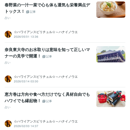
春野菜の一汁一菜で心も体も運気も栄養満点デ
トックス！
記事
占い
☆ハワイアンスピリチュル☆～ハナイノウエ
2026/05/01 13:36
奈良東大寺のお水取りは意味を知って正しいマ
ナーの見学で開運！
記事
占い
☆ハワイアンスピリチュル☆～ハナイノウエ
2026/03/14 03:00
恵方巻は方向や食べ方だけでなく具材自由でも
ハワイでも縁起物！
記事
占い
☆ハワイアンスピリチュル☆～ハナイノウエ
2026/02/03 14:37