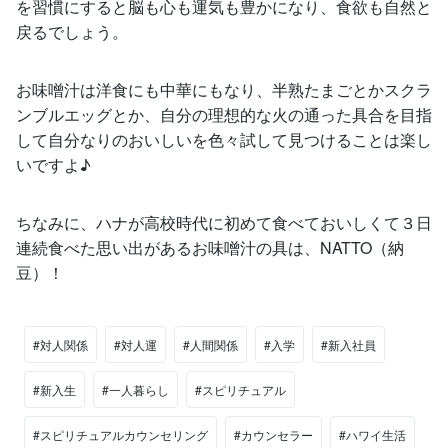
を習慣にすると脳も心も運気も豊かになり、食欲も自然と
戻るでしょう。
お味噌汁は洋食にも中華にもなり、半熟たまごとかスクラ
ンブルエッグとか、自分の理想的な火の通った具合を目指
して自分なりのおいしいを色々試して見つけることは楽し
いですよ♪
ちなみに、ハナが高校時代に初めて食べておいしくて３日
連続食べた思い出があるお味噌汁の具は、NATTO（納
豆）！
#対人関係
#対人運
#人間関係
#入学
#新入社員
#新入生
#一人暮らし
#スピリチュアル
#スピリチュアルカウンセリング
#カウンセラー
#ハワイ生活