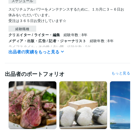
スケジュール
スピリチュアルパワーをメンテナンスするために、１カ月に３～６日お
休みをいただいています。

受注は３６５日お受けしています☆
経験職種
クリエイター / ライター・編集
経験年数 : 8年
メディア・出版・広告 / 記者・ジャーナリスト
経験年数 : 8年
ライフスタイル・その他 / 占い師
経験年数 : 5年
出品者の実績をもっと見る
ライフスタイル・その他 / 講師・インストラクター
経験年数 : 5年
ライフスタイル・その他 / カウンセラー・コーチ
経験年数 : 5年
受賞歴
出品者のポートフォリオ
もっと見る
ハワイアンスピリチュアル鑑定/ハワイの文化・観光・グルメ執筆
その他ツール
ハワイアンスピリチュアルカウンセリング:5年
栄養指導:5年
得意分野
占い
霊視透視でのハワイアンスピリチュアル鑑定
霊視
透視
スピリチュアル
恋愛
ダイエット
家庭
相性
仕事
運勢
厄除け
悩み相談・カウンセリング
ハナ的ポジティブシンキングカウンセリ
ング