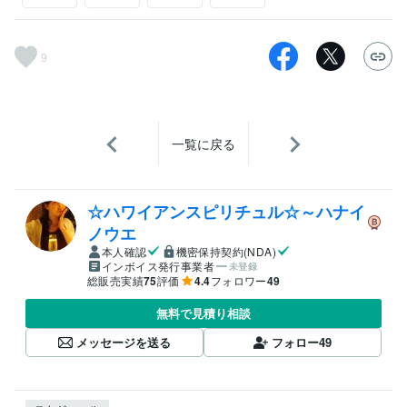
9
一覧に戻る
☆ハワイアンスピリチュル☆～ハナイ
ノウエ
本人確認
機密保持契約(NDA)
インボイス発行事業者
未登録
総販売実績
75
評価
4.4
フォロワー
49
無料で見積り相談
メッセージを送る
フォロー
49