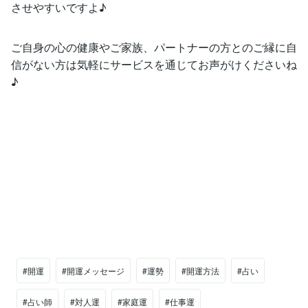
させやすいですよ♪
ご自身の心の健康やご家族、パートナーの方とのご縁に自
信がない方は気軽にサービスを通じてお声がけくださいね
♪
#開運
#開運メッセージ
#運勢
#開運方法
#占い
#占い師
#対人運
#家庭運
#仕事運