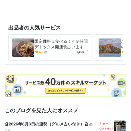
語学力
英語
ネイティブレベル
出品者の人気サービス
限定価格☆食べる！４８時間
ハナ
デトックス開運食占います
の8
脳も心も喜ぶ健康的なデトッ
様限
5.0
(3)
1,000
円
4.3
クス開運食を占い、鑑定しま
オリ
す☆
す
このブログを見た人にオススメ
🔮2026年8月3日の運勢（グルメ占い付き）🔮
記事