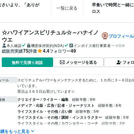
なさいより、「ありが
早食いで時間と一緒に
一覧に戻る
ロス
☆ハワイアンスピリチュル☆～ハナイノ
プロフィール
ウエ
本人確認
機密保持契約(NDA)
インボイス発行事業者
未登録
75
4.4
49
総販売実績
評価
フォロワー
メッセージを送る
フォ
無料で見積り相談
ュール
スピリチュアルパワーをメンテナンスするために、１カ月に３～６日お
いています。

受注は３６５日お受けしています☆
クリエイター / ライター・編集
経験年数 : 8年
職種
メディア・出版・広告 / 記者・ジャーナリスト
経験年数 : 8年
ライフスタイル・その他 / 占い師
経験年数 : 5年
ライフスタイル・その他 / 講師・インストラクター
経験年数 : 5年
ライフスタイル・その他 / カウンセラー・コーチ
経験年数 : 5年
実績をもっと見る
ハワイアンスピリチュアル鑑定/ハワイの文化・観光・グルメ執筆