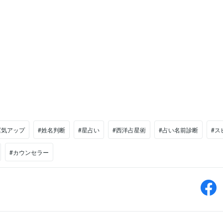
運気アップ
#姓名判断
#星占い
#西洋占星術
#占い名前診断
#ス
#カウンセラー