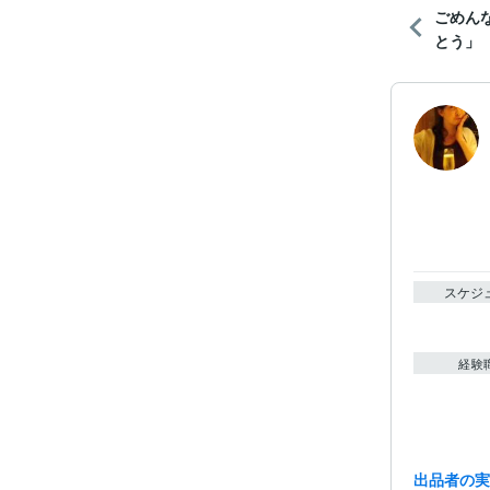
ごめん
とう」
スケジ
経験
出品者の