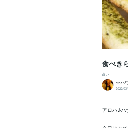
食べき
占い
☆ハ
2022/03/
アロハ♪ハ