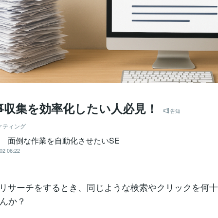
記事収集を効率化したい人必見！
告知
ケティング
郎 面倒な作業を自動化させたいSE
02 06:22
記事リサーチをするとき、同じような検索やクリックを何
んか？