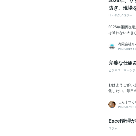
2026年、
防ぎ、現場
IT・テクノロジー
2026年報酬改
は通れない大きな
有限会社リ
2026/03/14 
完璧な仕組
ビジネス・マーケテ
おはようござい
化したい。毎日
しん｜つく
2026/07/03 
Excel管
コラム