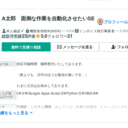
A太郎 面倒な作業を自動化させたいSE
プロフィール
本人確認
機密保持契約(NDA)
インボイス発行事業者
未登録
未登
23
5.0
21
総販売実績
評価
フォロワー
メッセージを送る
フォ
無料で見積り相談
ュール
対応可能時間　随時受付いたしております。

（夜よりも、日中のほうが返信が速いです。）

たまに土日はお休みしております。
C#:0年
Google Apps Script:2年
Python:5年
VBA:6年
ミング言
ムワーク
IT相談・システム開発
めんどくさい作業の自動化
スクレイピングを
分野
実績をもっと見る
報収集
ビジネス代行・事務代行
リサーチ全般