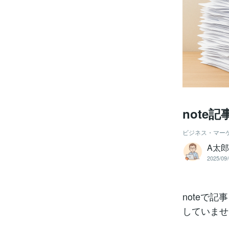
note
ビジネス・マー
A太
2025/09/
noteで
していませ