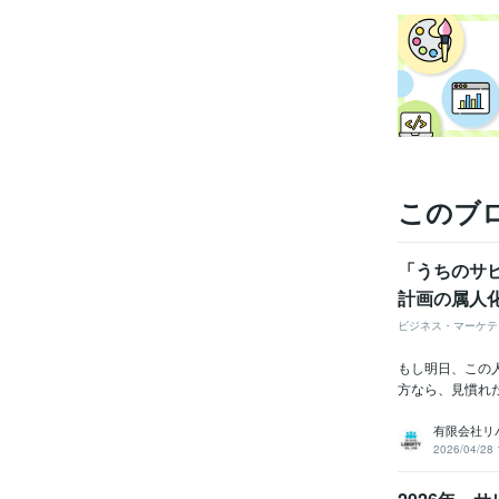
語学
このブ
「うちのサ
計画の属人
ビジネス・マーケテ
もし明日、この
方なら、見慣れ
有限会社リ
2026/04/28 