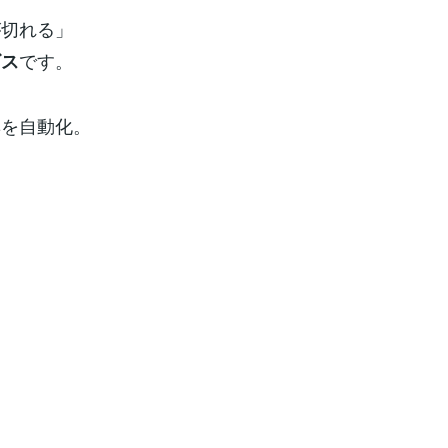
が切れる」
です。
ビス
集を自動化。