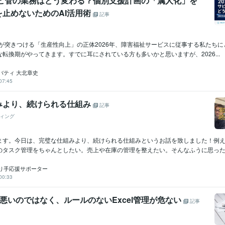
サビ管の業務はどう変わる？個別支援計画の「属人化」を
を止めないためのAI活用術
記事
定が突きつける「生産性向上」の正体2026年、障害福祉サービスに従事する私たち
転換期がやってきます。すでに耳にされている方も多いかと思いますが、2026...
バティ 大北章史
07:45
みより、続けられる仕組み
記事
ィング
ます。今日は、完璧な仕組みより、続けられる仕組みというお話を致しました！例
のタスク管理をちゃんとしたい。売上や在庫の管理を整えたい。そんなふうに思った時
り手応援サポーター
00:33
理が悪いのではなく、ルールのないExcel管理が危ない
記事