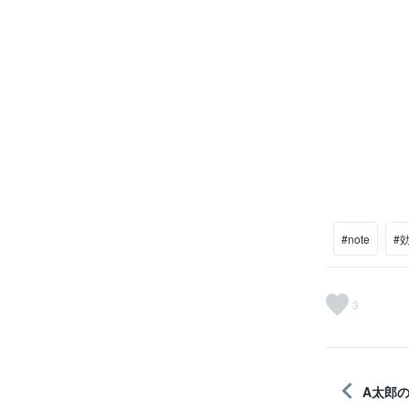
#note
#
3
A太郎