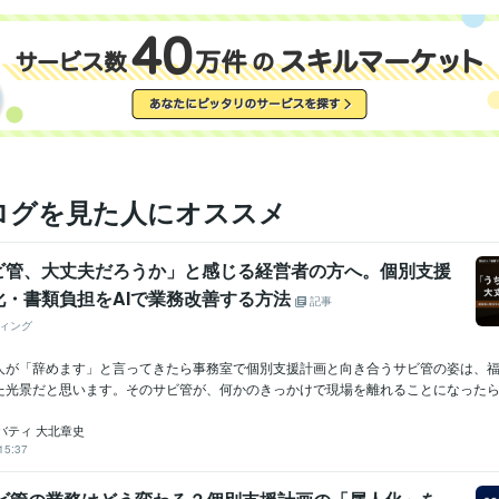
英語
日常会話レベル
力
ログを見た人にオススメ
ビ管、大丈夫だろうか」と感じる経営者の方へ。個別支援
化・書類負担をAIで業務改善する方法
記事
ィング
人が「辞めます」と言ってきたら事務室で個別支援計画と向き合うサビ管の姿は、
た光景だと思います。そのサビ管が、何かのきっかけで現場を離れることになったら、
バティ 大北章史
15:37