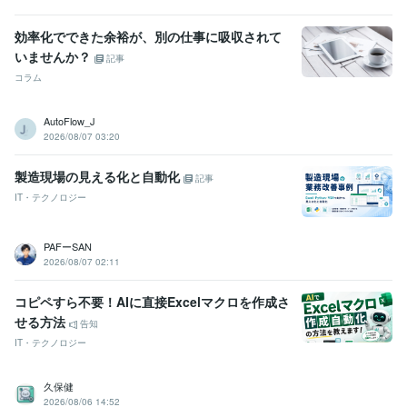
効率化でできた余裕が、別の仕事に吸収されて
いませんか？
記事
コラム
AutoFlow_J
2026/08/07 03:20
製造現場の見える化と自動化
記事
IT・テクノロジー
PAFーSAN
2026/08/07 02:11
コピペすら不要！AIに直接Excelマクロを作成さ
せる方法
告知
IT・テクノロジー
久保健
2026/08/06 14:52