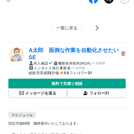
一覧に戻る
A太郎 面倒な作業を自動化させたい
SE
本人確認
機密保持契約(NDA)
未登録
インボイス発行事業者
未登録
総販売実績
23
評価
5.0
フォロワー
21
無料で見積り相談
メッセージを送る
フォロー
21
スケジュール
対応可能時間　随時受付いたしております。
