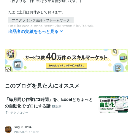
（夜よりも、日中のほうが返信が速いです。）

たまに土日はお休みしております。
プログラミング言語・フレームワーク
C#:0年
Google Apps Script:2年
Python:5年
VBA:6年
出品者の実績をもっと見る
得意分野
IT相談・システム開発
めんどくさい作業の自動化
スクレイピングを
使用した情報収集
ビジネス代行・事務代行
リサーチ全般
語学力
英語
日常会話レベル
このブログを見た人にオススメ
「毎月同じ作業に3時間」を、Excelとちょっと
の自動化でゼロにする話
記事
IT・テクノロジー
suguru1234
2026/07/07 13:52