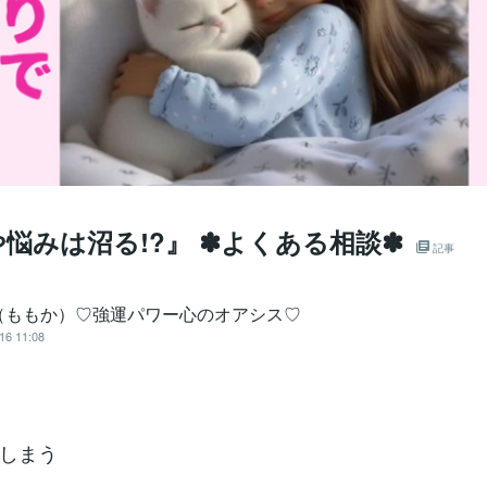
悩みは沼る!?』 ✽よくある相談✽
記事
（ももか）♡強運パワー心のオアシス♡
16 11:08
しまう