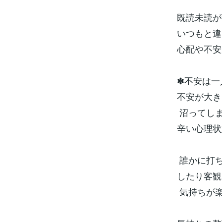
既読未読が
いつもと違
心配や不安
✽不安は一
不安が大き
沼ってし
辛い心理状
誰かに打
したり客観
気持ちが