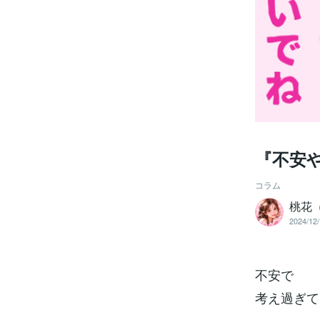
『不安や
コラム
桃花
2024/12/
不安で
考え過ぎて