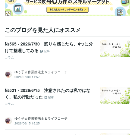
ライフスタイル・その他 / 保育士・ベビーシッター
経験年数 : 22年
資格・検定
幼稚園教諭免許
取得年 : 2001年
保育士
取得年 : 2015年
このブログを見た人にオススメ
カラーセラピスト
取得年 : 2014年
№565 - 2026/7/30 怒りを感じたら、4つに分
得意分野
占い
タロット、オラクル、ルノルマンカード
けて整理してみる
記事
恋愛、仕事、復縁
結婚
マインド
起業副業
人生総合
コラム
悩み相談・カウンセリング
カラーセラピー、カウンセリング
悩み カラーセラピー
カウンセリング
傾聴
スピリチュアル
自己肯定感
マインド
セルフラブ
保育人間関係
ゆう子☆作業療法士＆ライフコーチ
2026/07/30 11:57
№521 - 2026/6/15 注意されたのは私ではな
く、私の行動だった
記事
コラム
ゆう子☆作業療法士＆ライフコーチ
2026/06/15 15:25