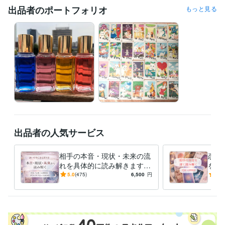
オーダーメニューをご希望の方はメッセージくださいませ＾＾

出品者のポートフォリオ
もっと見る
※ご依頼が集中した場合即日お届けができないことがありますが、基本的
に24時間以内の結果お伝えとなります。

★結果に関しての質問について★

・当日に限りメニューによって1つ、あるいは2つ受け付けております。
よくお読みになってご購入ください。

お仕事などご都合ありましたらご連絡くださいませ。

※質問含めての承諾ですので、承諾後のご質問は受け付けません。

お一人様ずつ丁寧に向き合う為にも、質問以外のやりとりを当日中とさ
せていただきました。

出品者の人気サービス
※2１時以降はいかなるお答えも出来かねます。

・不明点、質問も基本的に当日中とさせていただきます。承諾後もお答
相手の本音・現状・未来の流
恋愛
えできません

れを具体的に読み解きます
を深
恋愛・仕事・人間関係の背景
0年
5.0
(475)
6,500
円
5.0
トークルーム管理の為、正式な納品後、やりとりが終了しましたらすぐ
や流れを整理し、多角的に捉
両面
えます
経験職種
ライフスタイル・その他 / 占い師
経験年数 : 20年
ライフスタイル・その他 / カウンセラー・コーチ
経験年数 : 16年