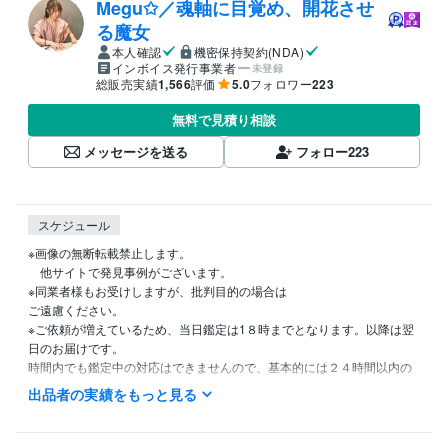
Megu✩／魂軸に目覚め、開花させ
る魔女
本人確認
機密保持契約(NDA)
インボイス発行事業者
未登録
総販売実績
1,566
評価
5.0
フォロワー
223
無料で見積り相談
メッセージを送る
フォロー
223
スケジュール
※画像の無断転載禁止します。

　他サイトで発見事例がございます。

※同業者様もお受けしますが、批判目的の場合は

ご遠慮ください。

※ご依頼が増えているため、当日鑑定は1８時までとなります。以降は翌
日のお届けです。

時間内でも鑑定中の対応はできませんので、基本的には２４時間以内の
鑑定、と捉えてくださいませ。

出品者の実績をもっと見る
タイミングが合えば最短1時間でお伝えとなります。
