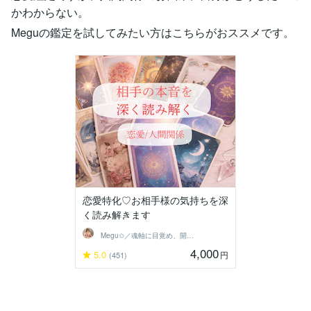
かわからない。
Meguの鑑定を試してみたい方はこちらがおススメです。
恋愛特化♡お相手様の気持ちを深
く読み解きます
Megu✩／魂軸に目覚め、開花させる魔女
4,000
5.0
円
(451)